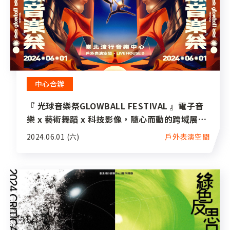
中心合辦
『 光球音樂祭GLOWBALL FESTIVAL 』電子音
樂 x 藝術舞蹈 x 科技影像，隨心而動的跨域展演
＿跳就對了！
2024.06.01 (六)
戶外表演空間