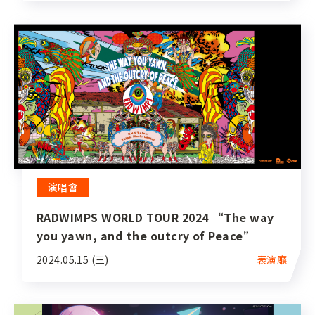
演唱會
RADWIMPS WORLD TOUR 2024 “The way
you yawn, and the outcry of Peace”
2024.05.15 (三)
表演廳