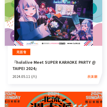
見面會
『hololive Meet SUPER KARAOKE PARTY @
TAIPEI 2024』
2024.05.11 (六)
表演廳