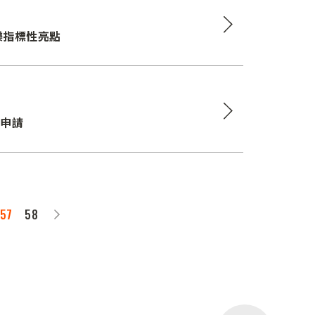
樂指標性亮點
放申請
57
58