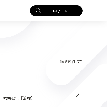
中
EN
篩選條件
行 招標公告【流標】