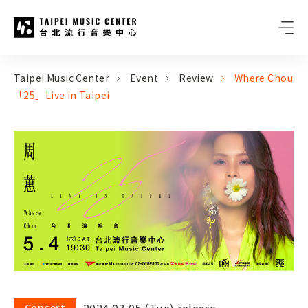
Taipei Music Center
:::
:::
Taipei Music Center
Event
Review
Where Chou
「25」Live in Taipei
2024.03.05 (Tue) release
Concert