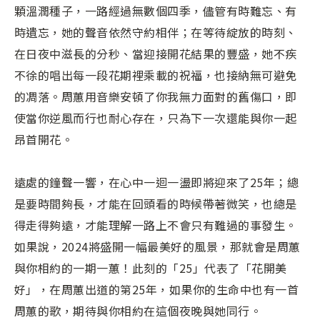
顆溫潤種子，一路經過無數個四季，儘管有時難忘、有
時遺忘，她的聲音依然守約相伴；在等待綻放的時刻、
在日夜中滋長的分秒、當迎接開花結果的豐盛，她不疾
不徐的唱出每一段花期裡乘載的祝福，也接納無可避免
的凋落。周蕙用音樂安頓了你我無力面對的舊傷口，即
使當你逆風而行也耐心存在，只為下一次還能與你一起
昂首開花。
遠處的鐘聲一響，在心中一迴一盪即將迎來了25年；總
是要時間夠長，才能在回頭看的時候帶著微笑，也總是
得走得夠遠，才能理解一路上不會只有難過的事發生。
如果說，2024將盛開一幅最美好的風景，那就會是周蕙
與你相約的一期一蕙！此刻的「25」代表了「花開美
好」，在周蕙出道的第25年，如果你的生命中也有一首
周蕙的歌，期待與你相約在這個夜晚與她同行。