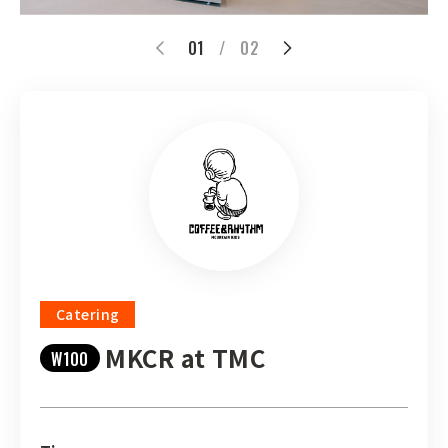
01
/
02
Catering
MKCR at TMC
W100