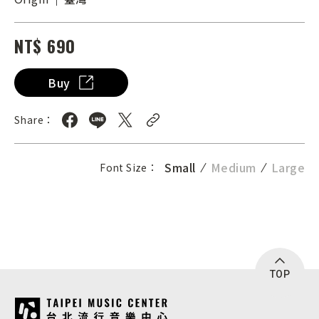
NT$ 690
Buy
Share：
Small
Medium
Large
Font Size：
TOP
:::