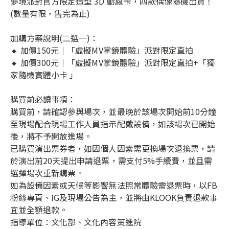
夢境派對官方限定造型 3D 動感卡，四款偶像隨機出貨！
(數量有限，售完為止)
加購方案說明(二選一)：
🔸 加價150元｜「虛擬MV掌鏡體驗」派對限定直拍
🔸 加價300元｜「虛擬MV掌鏡體驗」派對限定直拍+「獨
家隨機實體小卡 」
購買前必讀事項：
購買前，請確認參與場次，並最晚於該場次開始前10分鐘
至現場配合現場工作人員指示配戴設備，如該場次已開始
後，將不予開放進場。
已購買演出票券者，如因個人因素需更換場次退換票，請
於演出前20天提出申請退票，需支付5%手續費，並且需
選擇場次重新購票。
如為設備因素或天候等影響無法照常體驗需退票時，以FB
粉絲專頁、IG及現場公告為主，並將由KLOOK負責退款事
宜並全額退款。
指導單位：文化部、文化內容策進院