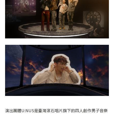
演出團體U:NUS是臺灣滾石唱片旗下的四人創作男子音樂