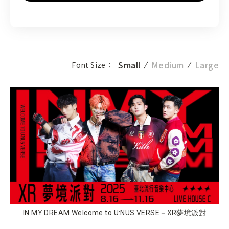
Small
Medium
Large
Font Size：
IN MY DREAM Welcome to U:NUS VERSE－XR夢境派對