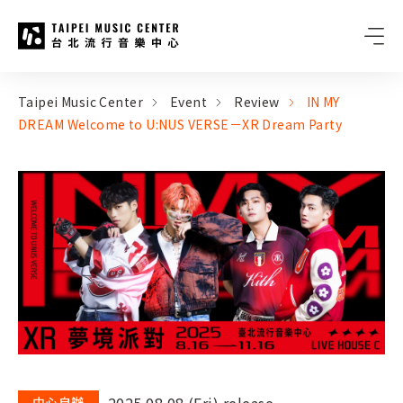
Taipei Music Center
:::
:::
Taipei Music Center
Event
Review
IN MY
DREAM Welcome to U:NUS VERSE－XR Dream Party
2025.08.08 (Fri) release
中心自辦