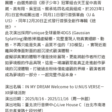
團體，由選秀節目《原子少年》冠軍組合天王星中高胥
崴、高有翔、吳昱廷、蔡承祐四名成員組成，於2023年1
月1日宣佈成團出道，同月11日發行首張單曲〈U &
US〉，同年12月20日正式發行首張全創作專輯《途
迷》。
此次演出採用Funique全球最新4DGS (Gaussian
Splatting)動態掃描虛擬棚，完整重現人物真實細節、動
態，不再只能是失真、品質不佳的「3D模型」，實現近距
離與偶像面對面的超沉浸式觀演體驗。
虛擬卻真實的體驗不僅是技術展現，更能將創作者所打造
如夢境般的作品具現。這是一場讓觀眾能真正走進創作夢
境的沉浸體驗，打破過去粉絲僅能遠觀的界線，觀演者將
成為夢境的一部分，一起完整作品本身。
演出名稱：IN MY DREAM Welcome to U:NUS VERSE－
XR夢境派對
演出日期：2025/8/16 - 2025/11/16（周一休館）
演出地點：臺北流行音樂中心Live House C（台北市南港
區忠孝東路七段99號）