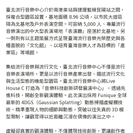
臺北流行音樂中心介於南港車站與捷運藍線昆陽站之間，
採複合型園區設置，基地面積 8.96 公頃，以市民大道區
隔為北基地及戶外表演空間。可容納 5,000 人、專屬流行
音樂演出的中大型表演場地「表演廳」座落於北基地，另
一側則有以主題策展方式呈現臺灣流行音樂光榮歷史與各
種面貌的「文化館」、以培育臺灣音樂人才為目標的「產
業區」等場館。
集結流行音樂與流行文化，臺北流行音樂中心不僅是流行
音樂表演場所，更是以流行音樂產業出發、描述流行文化
與生活型態的機能型園區。臺北流行音樂中心將Live
House C 打造為「音樂科技創新研發展演中心」，透過先
進科技，開創全新觀演體驗。此次演出採用 Funique 全球
最新的 4DGS（Gaussian Splatting）動態掃描虛擬棚技
術，精準重現人物的細節與動態，突破以往失真的 3D 模
型限制，讓觀眾得以近距離沉浸在偶像的演出之中。
虛擬卻真實的觀演體驗，不僅體現技術創新，更讓創作者