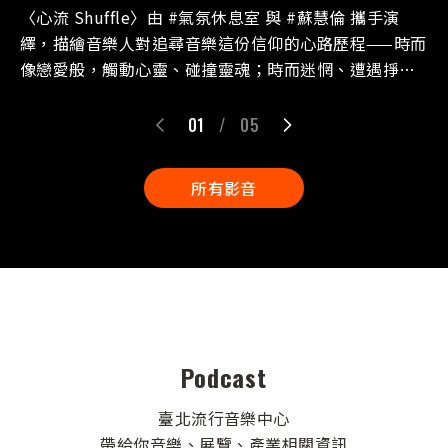
計畫
〈心流 Shuffle〉由 #氣氛休息室 與 #蘇慧倫 攜手演
繹，描繪音樂人對追尋音樂這份信仰的心路歷程——時而
像戀愛般，觸動心靈、碰撞靈魂；時而迷惘、遭遇掙
扎，但始終不放棄。 在這首歌裡，氣氛休息室宛如剛啟
程的旅人，持續探索屬於自己的路徑；而蘇慧倫則化為
01
/
05
音樂的燈塔，用溫柔又堅定的姿態，引領他們進入那股
名為「心流」的狀態，為這場跨世代的共創計畫揭開序
所有影音
幕。⁣⁣
Podcast
臺北流行音樂中心
帶給你音樂、展覽、產業相關資訊