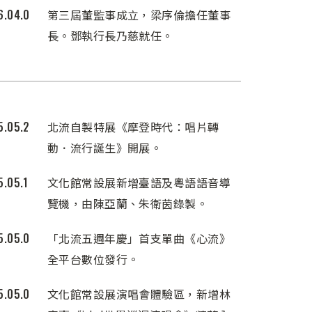
6.04.0
第三屆董監事成立，梁序倫擔任董事
長。鄧執行長乃慈就任。
5.05.2
北流自製特展《摩登時代：唱片轉
動．流行誕生》開展。
5.05.1
文化館常設展新增臺語及粵語語音導
覽機，由陳亞蘭、朱衛茵錄製。
5.05.0
「北流五週年慶」首支單曲《心流》
全平台數位發行。
5.05.0
文化館常設展演唱會體驗區，新增林