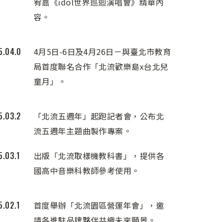
宥嘉《idol世界巡迴演唱會》精華內
容。
5.04.0
4月5日-6日及4月26日－與臺北市教育
局首度聯名合作「北流歡樂島x台北兒
童月」。
5.03.2
「北流五週年」起跑記者會，公布北
流五週年主題曲製作專案。
5.03.1
出版「北流取樣機教科書」，提供各
國高中音樂科教師參考使用。
5.02.1
首度舉辦「北流園區營運年會」，邀
請各進駐品牌夥伴共織未來願景。