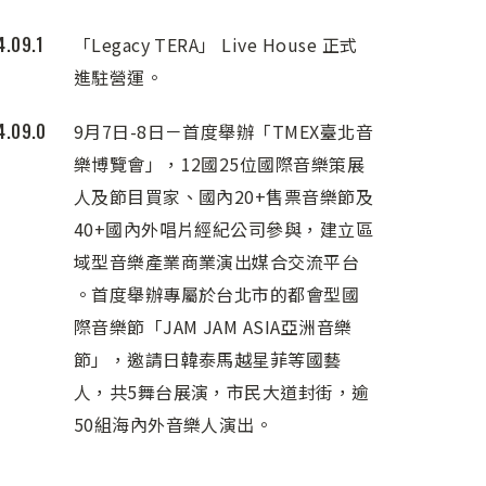
4.09.1
「Legacy TERA」 Live House 正式
進駐營運。
4.09.0
9月7日-8日－首度舉辦「TMEX臺北音
樂博覽會」，12國25位國際音樂策展
人及節目買家、國內20+售票音樂節及
40+國內外唱片經紀公司參與，建立區
域型音樂產業商業演出媒合交流平台
。首度舉辦專屬於台北市的都會型國
際音樂節「JAM JAM ASIA亞洲音樂
節」，邀請日韓泰馬越星菲等國藝
人，共5舞台展演，市民大道封街，逾
50組海內外音樂人演出。