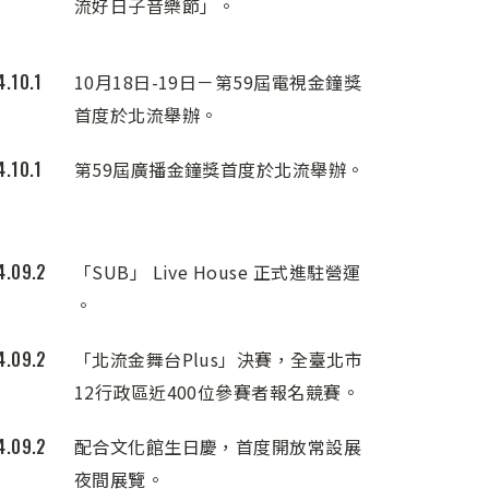
流好日子音樂節」。
.10.1
10月18日-19日－第59屆電視金鐘獎
首度於北流舉辦。
.10.1
第59屆廣播金鐘獎首度於北流舉辦。
4.09.2
「SUB」 Live House 正式進駐營運
。
4.09.2
「北流金舞台Plus」決賽，全臺北市
12行政區近400位參賽者報名競賽。
4.09.2
配合文化館生日慶，首度開放常設展
夜間展覽。