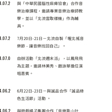
4.07.2
與「中華民國腦性麻痺協會」合作音
樂治療課程，邀請專業音樂治療師教
學，並以「北流雲取樣機」作為輔
具。
4.07.2
7月20日-21日－北流自製「喔北搖音
樂節 - 讓音樂找回自己」。
4.07.0
自辦活動「北流週末派」，以鳳飛飛
為主題，邀請林美秀、趙詠華擔任演
唱嘉賓。
4.06.2
6月22日-23日－與誠品合作「誠品綠
色生活節」活動 。
4.06.2
與遊戲橘子集團合作「音樂靠山計