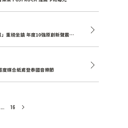
」重磅坐鎮 年度10強原創新聲震撼
秀 首度媒合紙鳶登泰國音樂節
...
16