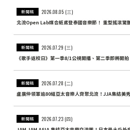
2026.08.05 (三)
新聞稿
北流Open Lab媒合紙鳶登泰國音樂節！ 重型搖滾
樂節加一點辣！」
2026.07.29 (三)
新聞稿
《歌手返校日》第一季8/1公視開播、第二季即將開拍！ 
熊親點接棒卡司
2026.07.28 (二)
新聞稿
盧廣仲領軍逾80組亞太音樂人齊聚北流！JJA集結美秀
接力登場
2026.07.23 (四)
新聞稿
JAM JAM ASIA 集結亞太音樂交流團！日本最大戶外音