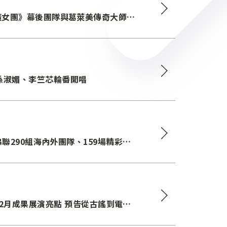
OP獵魔女團》幕後團隊與葛萊美傳奇大師
歌后孫淑媚、李竺芯輪番開唱
16天串聯290組海內外團隊、159場精彩演
市都是舞台
12月成果展演亮點 預告從古謠到電子