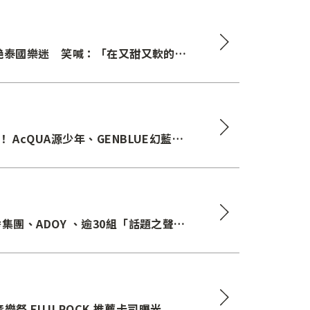
驚艷泰國樂迷 笑喊：「在又甜又軟的音
AcQUA源少年、GENBLUE幻藍小
集團、ADOY 、逾30組「話題之聲」
樂祭 FUJI ROCK 推薦卡司曝光