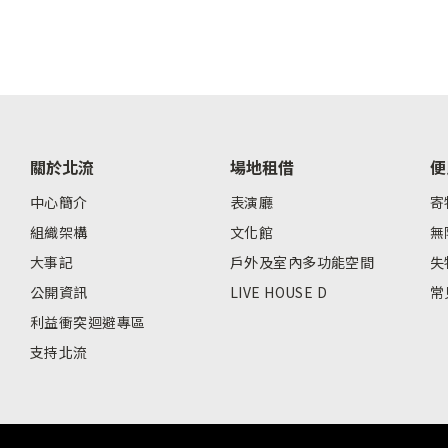
關於北流
場地租借
便
中心簡介
表演廳
寄
組織架構
文化館
無
大事記
戶外及室內多功能空間
失
公開資訊
LIVE HOUSE D
常
利益衝突迴避專區
支持北流