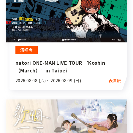
演唱會
natori ONE-MAN LIVE TOUR ‘Koshin
（March）’in Taipei
2026.08.08 (六) ~ 2026.08.09 (日)
表演廳