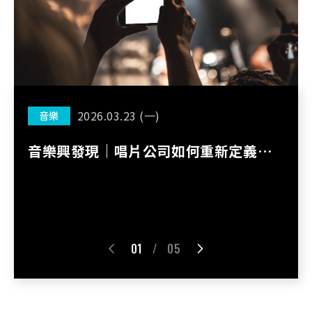
2026.03.23 (一)
音樂
音樂興發現｜唱片公司如何重新定義粉
絲價值
01
/
05