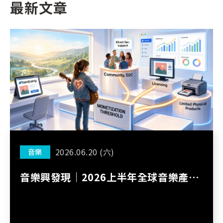
最新文章
2026.06.20 (六)
音樂
音樂興發現｜2026上半年全球音樂產業
現況分析：從串流紅利到價值重構