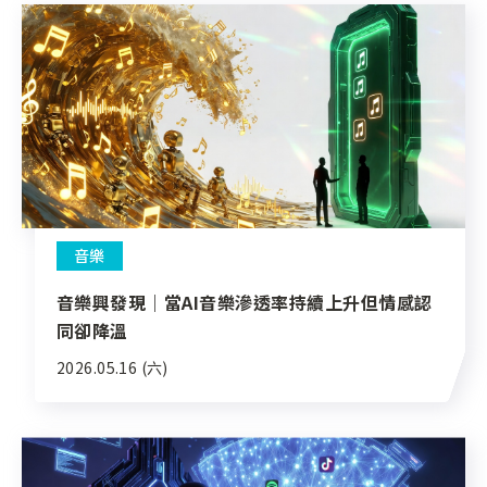
音樂
音樂興發現｜當AI音樂滲透率持續上升但情感認
同卻降溫
2026.05.16 (六)