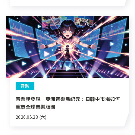
音樂
音樂興發現｜亞洲音樂新紀元：日韓中市場如何
重塑全球音樂版圖
2026.05.23 (六)