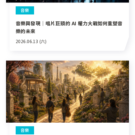
音樂
音樂興發現｜唱片巨頭的 AI 權力大戰如何重塑音
樂的未來
2026.06.13 (六)
音樂