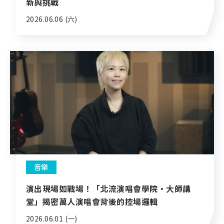
新與挑戰
2026.06.06 (六)
音樂
演出現場如戰場！「北流演唱會學院・大師講
堂」揭密萬人演唱會背後的控場邏輯
2026.06.01 (一)