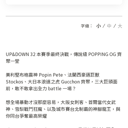
小
中
大
字級：
UP&DOWN 32 本賽季最終決戰，傳說級 POPPING OG 齊
聚一堂
美利堅布格震神 Popin Pete、法蘭西豪邁巨獸
Stockos、大日本浪速之虎 Gucchon 齊聚，三大巨頭面
前，敢不敢拿出全力 battle 一場？
想全場暴動才沒那麼容易，大阪女刺客、首爾當代女武
神、雪梨戰鬥狂魔、以及城市賽台北制霸的神腳龍王，與
你同台爭奪最高榮耀