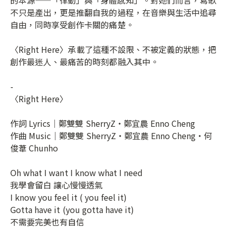
不只是產出，更是推翻自我的過程，在音樂與生活中追尋
自由，同時享受創作卡關的痛楚。
〈Right Here〉承載了這種不設限、不被定義的狀態，把
創作最迷人、最痛苦的時刻都融入其中。
-
〈Right Here〉
作詞 Lyrics｜鄭雙雙 SherryZ・鄭宜農 Enno Cheng
作曲 Music｜鄭雙雙 SherryZ・鄭宜農 Enno Cheng・何
俊葦 Chunho
Oh what I want I know what I need
我學會留白 讓心慢慢透氣
I know you feel it ( you feel it)
Gotta have it (you gotta have it)
不需要完美也有自信