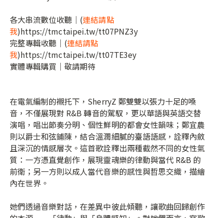
各大串流數位收聽｜(
連結請點
我
)https://tmctaipei.tw/tt07PNZ3y
完整專輯收聽｜(
連結請點
我
)https://tmctaipei.tw/tt07TE3ey
實體專輯購買｜敬請期待
在電氣編制的襯托下，SherryZ 鄭雙雙以張力十足的嗓
音，不僅展現對 R&B 轉音的駕馭，更以華語與英語交替
演唱，唱出節奏分明、個性鮮明的都會女性韻味；鄭宜農
則以爵士和弦鋪陳，結合溫潤細膩的臺語語感，詮釋內斂
且深沉的情感層次。這首歌詮釋出兩種截然不同的女性氣
質：一方憑直覺創作，展現靈魂樂的律動與當代 R&B 的
前衛；另一方則以成人當代音樂的感性與哲思交織，描繪
內在世界。
她們透過音樂對話，在差異中彼此傾聽，讓歌曲回歸創作
的本源——「律動」與「身體感知」。對她們而言，寫歌