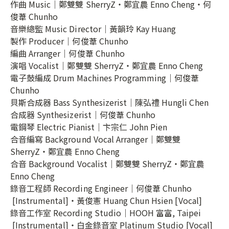
作曲 Music｜鄭雙雙 SherryZ・鄭宜農 Enno Cheng・何
俊葦 Chunho
音樂總監 Music Director｜黃韻玲 Kay Huang
製作 Producer｜何俊葦 Chunho
編曲 Arranger｜何俊葦 Chunho
演唱 Vocalist｜鄭雙雙 SherryZ・鄭宜農 Enno Cheng
電子鼓編成 Drum Machines Programming｜何俊葦
Chunho
貝斯合成器 Bass Synthesizerist｜陳弘禮 Hungli Chen
合成器 Synthesizerist｜何俊葦 Chunho
電鋼琴 Electric Pianist｜卞宗仁 John Pien
合音編寫 Background Vocal Arranger｜鄭雙雙
SherryZ・鄭宜農 Enno Cheng
合音 Background Vocalist｜鄭雙雙 SherryZ・鄭宜農
Enno Cheng
錄音工程師 Recording Engineer｜何俊葦 Chunho
[Instrumental]・黃俊憲 Huang Chun Hsien [Vocal]
錄音工作室 Recording Studio｜HOOH 富富, Taipei
[Instrumental]・白金錄音室 Platinum Studio [Vocal]