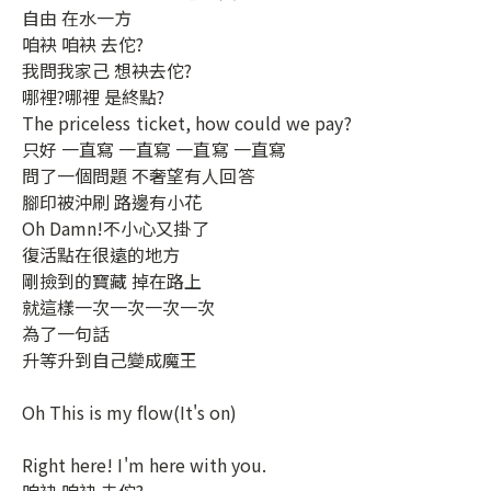
自由 在水一方
咱袂 咱袂 去佗?
我問我家己 想袂去佗?
哪裡?哪裡 是終點?
The priceless ticket, how could we pay?
只好 一直寫 一直寫 一直寫 一直寫
問了一個問題 不奢望有人回答
腳印被沖刷 路邊有小花
Oh Damn!不小心又掛了
復活點在很遠的地方
剛撿到的寶藏 掉在路上
就這樣一次一次一次一次
為了一句話
升等升到自己變成魔王
Oh This is my flow(It's on)
Right here! I'm here with you.
咱袂 咱袂 去佗?