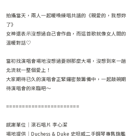
拍攝當天，兩人一起暖嗓練唱共譜的《親愛的，我想妳
了》⁣⁣
女神還表示沒想過自己會作曲，而這首歌就像女人間的
溫暖對話♡⁣⁣
當初找演唱會場地沒想過要辦那麼大場，沒想到來一趟
北流就一整個愛上！⁣⁣
大家期待已久的演唱會正緊鑼密鼓籌備中，一起敲碗期
待演唱會的來臨吧～⁣⁣
⁣⁣⁣⁣⁣⁣
=======================⁣⁣
感謝單位｜滾石唱片 李心潔⁣⁣
場地提供｜Duchess & Duke 史坦威二手鋼琴專售旗艦