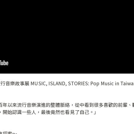
故事展 MUSIC, ISLAND, STORIES: Pop Music in Taiw
百年以來流行音樂演進的整體脈絡，從中看到很多喜歡的前輩、
開始認識一些人，最後竟然也看見了自己。」⁣⁣
～⁣⁣⁣⁣