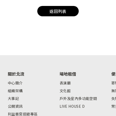
返回列表
關於北流
場地租借
便
中心簡介
表演廳
寄
組織架構
文化館
無
大事記
戶外及室內多功能空間
失
公開資訊
LIVE HOUSE D
常
利益衝突迴避專區