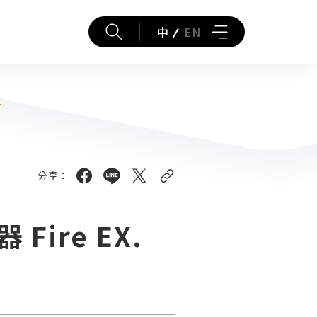
中
EN
⁣
分享：
re EX.⁣