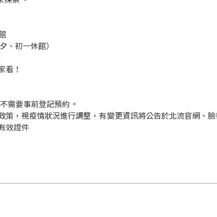
⁣⁣
）⁣⁣⁣⁣⁣⁣⁣⁣⁣⁣⁣⁣⁣
⁣⁣⁣⁣⁣
不需要事前登記預約。⁣⁣⁣⁣
策，視疫情狀況進行調整，有變更資訊將公告於北流官網、臉書與IG
⁣⁣⁣⁣⁣