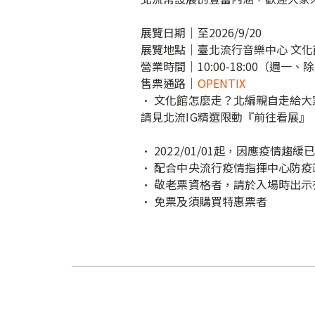
展覽日期｜至2026/9/20⁣⁣⁣⁣⁣⁣⁣⁣⁣⁣⁣⁣⁣
展覽地點｜臺北流行音樂中心 文化館⁣⁣⁣⁣⁣⁣⁣⁣⁣⁣⁣
營業時間｜10:00-18:00（週一、除夕、初一休館⁣
售票通路｜
OPENTIX
• 文化館怎麼走？北編親自走給大家看！⁣⁣⁣⁣⁣
請見北流IG精選限動『前往看展』⁣⁣
• 2022/01/01起，因應疫情趨緩已
• 配合中央流行疫情指揮中心防疫政
• 敬老票資格者，請於入場時出示有效證件
• 免票及須購買特惠票者