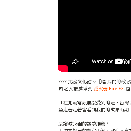
???? 北流文化館 ✨【唱 我們的歌 流行音樂
◩ 名人推薦系列
滅火器 Fire EX.
⁣ ◪⁣
「在北流常設展感受到的是，台灣
至走著走著會看到我們的啟蒙時期，
⁣⁣感謝滅火器的誠摯推薦 ♡ ⁣⁣⁣
北流常設展的豐富內涵，歡迎大家來探索