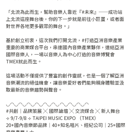
「北流為此而生，幫助音樂人靠近『#未來』──成功站
上北流這座舞台後，你的下一步就是前往小巨蛋，或者面
對世界各地更多觀眾的舞台。」
基於創立初衷，這次我們打開北流，#打造亞洲音樂產業
重要的商業媒合平台，串連國內音樂產業夥伴，連結亞洲
國際音樂人，一場以音樂人為中心打造的音樂博覽會
TMEX就此而生。
這場活動不僅提供了豐富的創作靈感，也是一個了解亞洲
音樂潮流的絕佳機會，讓音樂愛好者們能夠親身體驗並汲
取最新的音樂趨勢與聲音。
◡◠◡◠◡◠◡◠◡◠◡◠◡◠◡◠◡◠◡◠
#共創｜品牌策展 ╳ 國際論壇 ╳ 交流媒合 ╳ 新人舞台
⟢ 9/7-9/8 ⟢ TAIPEI MUSIC EXPO （TMEX）
20+國內音樂節品牌｜40+知名唱片、經紀公司｜25+國際
音樂產業人士 ​