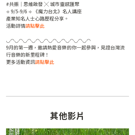
#共振｜思維啟發 ╳ 城市靈感匯聚
⟢ 9/5-9/6 ⟢ 《魔力台北》名人講座
產業知名人士心路歷程分享。
活動詳情
請點擊此
​
◡◠◡◠◡◠◡◠◡◠◡◠◡◠◡◠◡◠◡◠
9月的第一週，邀請熱愛音樂的你一起參與，見證台灣流
行音樂的新里程碑！
更多活動資訊
請點擊此
其他影片