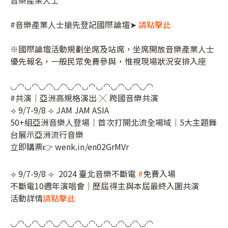
#音樂產業人士搶先登記國際論壇➤
請點擊此
※國際論壇活動規劃坐席及站席，坐席開放音樂產業人士
優先報名，一般民眾免費參與，惟視現場狀況安排入座
◡◠◡◠◡◠◡◠◡◠◡◠◡◠◡◠◡◠◡◠
#共演｜亞洲高規格演出 ╳ 跨國音樂共演
⟢ 9/7-9/8 ⟢ JAM JAM ASIA
50+組亞洲音樂人登場｜首次打開北流全場域｜5大主題舞
台展示亞洲流行音樂
立即購票👉 wenk.in/en02GrMVr ​
⟢ 9/7-9/8 ⟢ ​ 2024 臺北音樂不斷電
#
免費入場
不斷電10週年演唱會｜歷屆得主與本屆最終入圍共演
活動詳情
請點擊此
◡◠◡◠◡◠◡◠◡◠◡◠◡◠◡◠◡◠◡◠