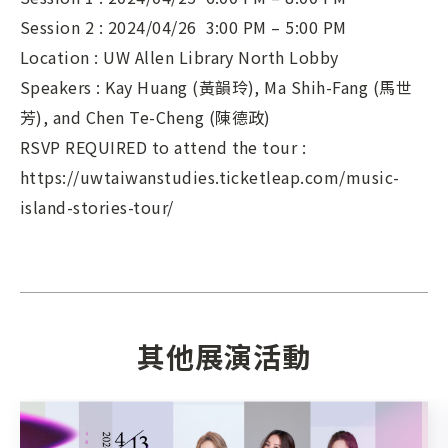
Session 2 : 2024/04/26 3:00 PM – 5:00 PM
Location : UW Allen Library North Lobby
Speakers : Kay Huang (黃韻玲), Ma Shih-Fang (馬世
芳), and Chen Te-Cheng (陳德政)
RSVP REQUIRED to attend the tour :
https://uwtaiwanstudies.ticketleap.com/music-
island-stories-tour/
其他展演活動