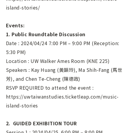
island-stories/
Events:
1. Public Roundtable Discussion
Date : 2024/04/24 7:00 PM – 9:00 PM (Reception:
5:30 PM)
Location : UW Walker Ames Room (KNE 225)
Speakers : Kay Huang (黃韻玲), Ma Shih-Fang (馬世
芳), and Chen Te-Cheng (陳德政)
RSVP REQUIRED to attend the event :
https://uwtaiwanstudies.ticketleap.com/music-
island-stories
2. GUIDED EXHIBITION TOUR
Session 1 : 2024/04/25 6:00 PM – 8:00 PM