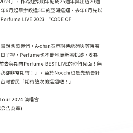
nd 2023」，作為迎接明年結成25週年與出道20週
今年6月起舉辦睽違5年的亞洲巡迴，去年6月先以
ume LIVE 2023 “CODE OF
當想念歌迷們，A-chan表示期待能夠與等待著
子裡，Perfume也不斷地更新著軌跡，都期
去與期待Perfume BESTLIVE的你們見面！無
都非常期待！」，至於Nocchi也是先預告計
要台灣香民「期待這次的巡迴吧！」
Tour 2024 演唱會
現場公告為準)