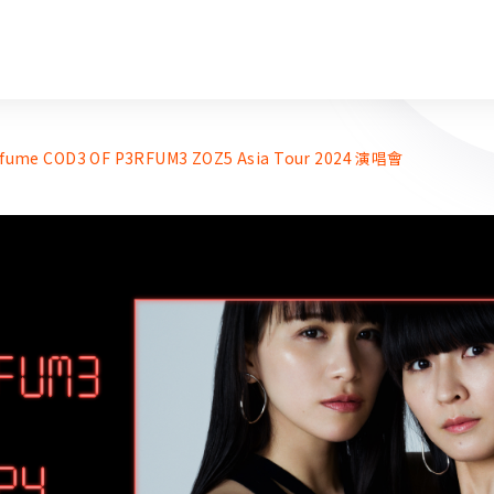
fume COD3 OF P3RFUM3 ZOZ5 Asia Tour 2024 演唱會