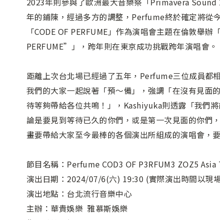
2023年則參與了歐洲最大音樂祭「Primavera Sou
年的鋪陳，經過多方的調整，Perfume終於確定將從
「CODE OF PERFUME」作為演唱會主題在倫敦舉辦「Perf
PERFUME”」，跨年則在東京成功挑戰跨年演唱會。
距離上次台北場已經過了五年，Perfume三位成員都相
我們的大家一起說著「預～備」，強調「在沒有見面的日
待等夠帶給各位共鳴！」，Kashiyuka則透露「我們將前
論是要見到等待已久的你們，或是第一次見面的你們，我
畫要帶給大家至今最棒的各個演出所組成的演唱會，
節目名稱：Perfume COD3 OF P3RFUM3 ZOZ5 Asia 
演出日期：2024/07/6(六) 19:30 (實際演出時間以
演出地點：台北流行音樂中心
主辦：華貴娛樂 雅慕斯娛樂