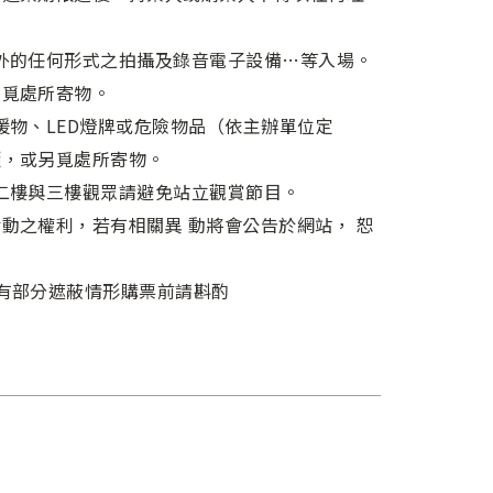
外的任何形式之拍攝及錄音電子設備…等入場。
另覓處所寄物。
援物、LED燈牌或危險物品（依主辦單位定
櫃，或另覓處所寄物。
二樓與三樓觀眾請避免站立觀賞節目。
動之權利，若有相關異 動將會公告於網站， 恕
有部分遮蔽情形購票前請斟酌