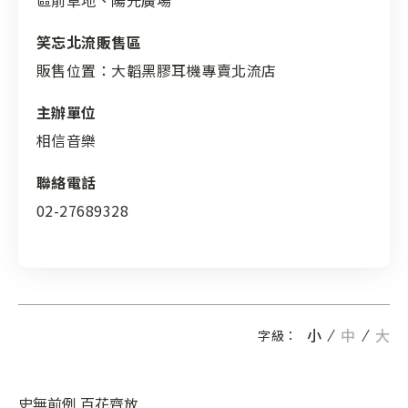
區前草地、陽光廣場
笑忘北流販售區
販售位置：大韜黑膠耳機專賣北流店
主辦單位
相信音樂
聯絡電話
02-27689328
小
中
大
字級：
史無前例 百花齊放