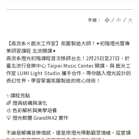
小
中
大
字級：
【高流系×鹿米工作室】氛圍製造大師！✦初階燈光暨專
業研習課程 北流開課✦
高流系燈光初階課程首次移師台北！2月25日至27日，於
臺北流行音樂中心 Taipei Music Center 開課，與 鹿米工
作室 LUMI Light Studio 攜手合作，帶你踏入燈光設計的
奇幻世界，學習掌握氛圍製造的核心技術！
✨課程亮點
🌈 燈具結構與演化
🎨 色彩解析與美學培養
💡 燈光軟體 GrandMA2 實作
不論是解構音樂情感，還是用燈光帶動觀眾情緒，這堂課