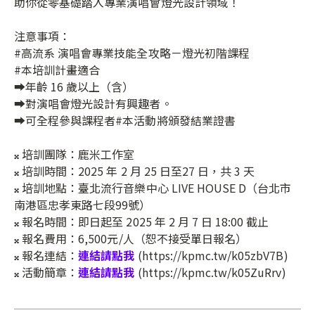
助你從零基礎踏入專業演唱會燈光設計領域！
注意事項：
#高流系 演唱會專業技能全攻略－燈光初階課程
#本培訓計畫適合
➡️年齡 16 歲以上（含）
➡️對演唱會燈光設計有興趣者。
➡️可全程參與課程者#本活動將頒發結業證書
𝄪 培訓團隊：鹿米⼯作室
𝄪 培訓時間：2025 年 2 月 25 日至27 日，共 3 天
𝄪 培訓地點：臺北流行音樂中心 LIVE HOUSE D（台北市
南港區忠孝東路七段99號）
𝄪 報名時間：即日起至 2025 年 2 月 7 日 18:00 截止
𝄪 報名費用：6,500元/人（恕不接受單日報名）
𝄪 報名連結：
連結請點我
(https://kpmc.tw/k05zbV7B)
𝄪 活動簡章：
連結請點我
(https://kpmc.tw/k05ZuRrv)