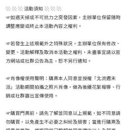
░ ░ ░ 活動須知 ░ ░ ░
☞如遇天候或不可抗力之突發因素，主辦單位保留隨時
調整應變或終止本活動內容之權利。
☞若發生上述規範外之特殊狀況，主辦單位保有修改、
變更、活動解釋及取消本活動之權利，未盡事宜請以官
方網站或社群公告為主，恕不另行通知。
☞肖像權使用聲明：購票本人同意並授權「北流週末
派」活動期間拍攝之照片肖像，做為後續花絮報導、行
銷或社群露出宣傳使用。
☞購買門票前，請先了解並同意以上規範，如不同意請
勿購買，以免產生不必要之糾紛及損害；當進行購票及