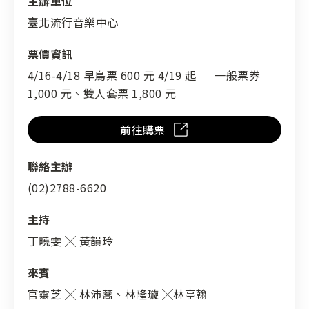
主辦單位
臺北流行音樂中心
票價資訊
4/16-4/18 早鳥票 600 元 4/19 起 一般票券
1,000 元、雙人套票 1,800 元
前往購票
聯絡主辦
(02)2788-6620
主持
丁曉雯 ╳ 黃韻玲
來賓
官靈芝 ╳ 林沛蕎、林隆璇 ╳林亭翰