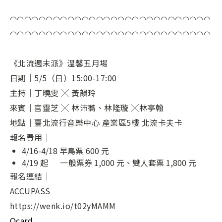
◠◠◠◠◠◠◠◠◠◠◠◠◠◠◠◠◠◠◠◠◠◠◠◠◠◠◠◠
◠◠◠◠◠◠◠◠◠◠◠◠◠◠◠◠◠◠◠◠◠◠◠◠◠◠◠◠
《北流週末派》溫馨五月場
日期｜5/5（日）15:00-17:00
主持｜丁曉雯 ╳ 黃韻玲
來賓｜官靈芝 ╳ 林沛蕎、林隆璇 ╳林亭翰
地點｜臺北流行音樂中心 產業區5樓 北流卡夫卡
報名費用｜
4/16-4/18 早鳥票 600 元
4/19 起 一般票券 1,000 元、雙人套票 1,800 元
報名連結｜
ACCUPASS
https://wenk.io/t02yMAMM
Ocard