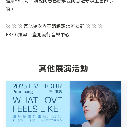
退票作業時，將視同您已瞭解並同意遵守以上全部事
項。
░ ░ ░ 其他場次內容請鎖定北流社群 ░ ░ ░
FB/IG搜尋｜臺北流行音樂中心
其他展演活動