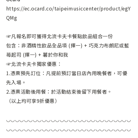
https://ec.ocard.co/taipeimusiccenter/product/egY
QMg
☞凡報名即可獲得北流卡夫卡餐點飲品組合一份
包含：非酒精性飲品全品項 (擇一) + 巧克力布朗尼或藍
苺起司 (擇一) + 薯於你和我
☞北流卡夫卡獨家優惠：
1.憑票預先訂位：凡提前預訂當日店內用晚餐者，可優
先入場。
2.憑票活動後用餐：於活動結束後留下用餐者。
（以上均可享9折優惠）
◡◡◡◡◡◡◡◡◡◡◡◡◡◡◡◡◡◡◡◡◡◡◡◡◡◡◡◡
◡◡◡◡◡◡◡◡◡◡◡◡◡◡◡◡◡◡◡◡◡◡◡◡◡◡◡◡