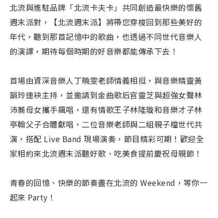
北流與進駐品牌「北流卡夫卡」共同創造最快樂的懷舊
週末派對，【北流週末派】將帶您穿梭回到那些美好的
年代，聽到那首記憶中的歌曲，也透過不同世代音樂人
的演譯，期待每個時期的好音樂都能傳承下去！
首場由資深音樂人丁曉雯老師情義相挺，與音樂精靈黃
韻玲連袂主持，並邀請到金曲歌后官靈芝與超強女聲林
沛蕎母女攜手飆唱，還有情歌王子林隆璇和音樂才子林
亭翰父子合體獻唱，二位音樂老師與二組親子檔世代共
演，搭配 Live Band 現場演奏，節目精彩可期！歡迎全
家相約來北流週末派聽好歌、吃美食提前慶祝母親節！
青春的回憶、快樂的節奏盡在北流的 Weekend，等你一
起來 Party！