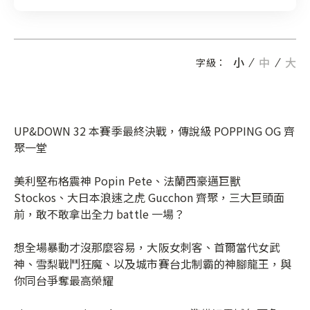
小
中
大
字級：
UP&DOWN 32 本賽季最終決戰，傳說級 POPPING OG 齊
聚一堂
美利堅布格震神 Popin Pete、法蘭西豪邁巨獸
Stockos、大日本浪速之虎 Gucchon 齊聚，三大巨頭面
前，敢不敢拿出全力 battle 一場？
想全場暴動才沒那麼容易，大阪女刺客、首爾當代女武
神、雪梨戰鬥狂魔、以及城市賽台北制霸的神腳龍王，與
你同台爭奪最高榮耀