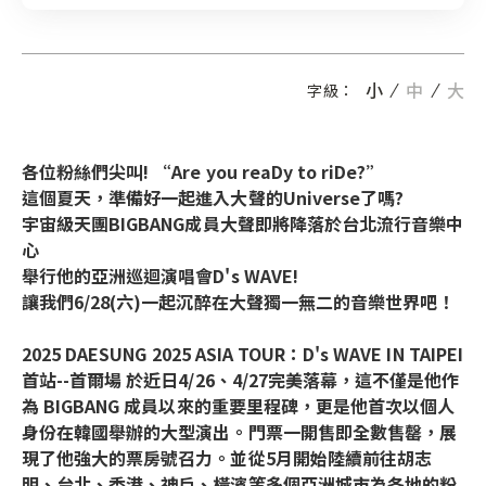
小
中
大
字級：
各位粉絲們尖叫! “Are you reaDy to riDe?”
這個夏天，準備好一起進入大聲的Universe了嗎?
宇宙級天團BIGBANG成員大聲即將降落於台北流行音樂中
心
舉行他的亞洲巡迴演唱會D's WAVE!
讓我們6/28(六)一起沉醉在大聲獨一無二的音樂世界吧！
2025 DAESUNG 2025 ASIA TOUR：D's WAVE IN TAIPEI
首站--首爾場 於近日4/26、4/27完美落幕，這不僅是他作
為 BIGBANG 成員以來的重要里程碑，更是他首次以個人
身份在韓國舉辦的大型演出。門票一開售即全數售罄，展
現了他強大的票房號召力。並從5月開始陸續前往胡志
明、台北、香港、神戶、橫濱等多個亞洲城市為各地的粉