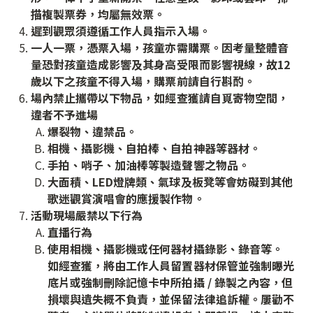
描複製票券，均屬無效票。
遲到觀眾須遵循工作人員指示入場。
一人一票，憑票入場，孩童亦需購票。因考量整體音
量恐對孩童造成影響及其身高受限而影響視線，故12
歲以下之孩童不得入場，購票前請自行斟酌。
場內禁止攜帶以下物品，如經查獲請自覓寄物空間，
違者不予進場
爆裂物、違禁品。
相機、攝影機、自拍棒、自拍神器等器材。
手拍、哨子、加油棒等製造聲響之物品。
大面積、LED燈牌類、氣球及板凳等會妨礙到其他
歌迷觀賞演唱會的應援製作物。
活動現場嚴禁以下行為
直播行為
使用相機、攝影機或任何器材攝錄影、錄音等。
如經查獲，將由工作人員留置器材保管並強制曝光
底片或強制刪除記憶卡中所拍攝 / 錄製之內容，但
損壞與遺失概不負責，並保留法律追訴權。屢勸不