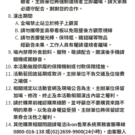
聽者，主辦單位將強制違規者立即離場，請大家務
必遵守配合，謝謝您的合作。
演出期間
全場禁止站立於椅子上觀賞
請勿攜帶並高舉看板以免阻擾後方觀眾視線
請勿丟擲螢光棒、保特瓶、鐵鋁罐等物品
經勸告未果，工作人員有權請違規者離場。
場內禁帶外食飲料、寵物，敬請配合。開演後手機請
關機或開靜音。
本活動無提供履約保障機制或付款保障措施。
活動若因故延期或取消，主辦單位不負交通及住宿費
之補償。
相關規定以活動官網及現場公告為主，主辦單位保留
加場、修改、終止及本活動相關演出內容之權利。
請於購票前確認購票細節。並呼籲您不要購買來路不
明的票券，以免自身權益受損，主辦單位將保留認定
票券合法性之權利。
其他購票相關問題請電洽ibon售票系統票務客服專線
0800-016-138 或(02)2659-9900(24小時)，由客服人