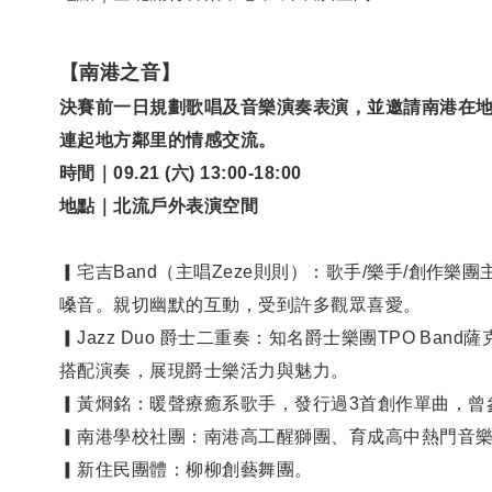
【南港之音】
決賽前一日規劃歌唱及音樂演奏表演，並邀請南港在
連起地
⽅
鄰
⾥
的情感交流。
時間｜09.21 (六) 13:00-18:00
地點｜北流戶外表演空間
▎宅吉Band（主唱Zeze則則）：歌手/樂手/創作
嗓音。親切幽默的互動，受到許多觀眾喜愛。
▎Jazz Duo 爵士二重奏：知名爵士樂團TPO Ba
搭配演奏，展現爵士樂活力與魅力。
▎黃烱銘：暖聲療癒系歌手，發行過3首創作單曲，曾
▎南港學校社團：南港高工醒獅團、育成高中熱門音
▎新住民團體：柳柳創藝舞團。