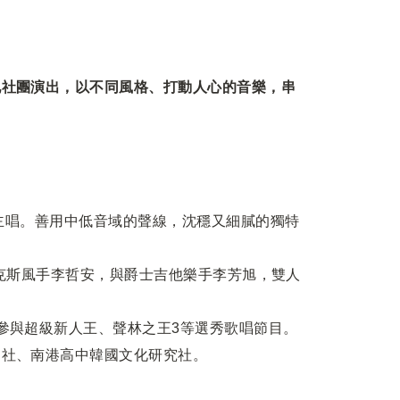
地社團演出，以不同風格、打動
⼈⼼
的
⾳
樂，串
樂團主唱。善用中低音域的聲線，沈穩又細膩的獨特
nd薩克斯風手李哲安，與爵士吉他樂手李芳旭，雙人
參與超級新人王、聲林之王3等選秀歌唱節目。
樂社、南港高中韓國文化研究社。