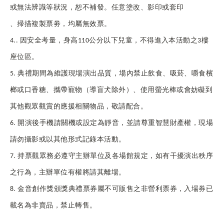
或無法辨識等狀況，恕不補發。任意塗改、影印或套印
、掃描複製票劵，均屬無效票。
4..
因安全考量，身高110公分以下兒童，不得進入本活動之3樓
座位區。
5.
典禮期間為維護現場演出品質，場內禁止飲食、吸菸、嚼食檳
榔或口香糖、攜帶寵物（導盲犬除外）、使用螢光棒或會妨礙到
其他觀眾觀賞的應援相關物品，敬請配合。
6.
開演後手機請關機或設定為靜音，並請尊重智慧財產權，現場
請勿攝影或以其他形式記錄本活動。
7.
持票觀眾務必遵守主辦單位及各場館規定，如有干擾演出秩序
之行為，主辦單位有權將請其離場。
8.
金音創作獎頒獎典禮票券屬不可販售之非營利票券，入場券已
載名為非賣品，禁止轉售。