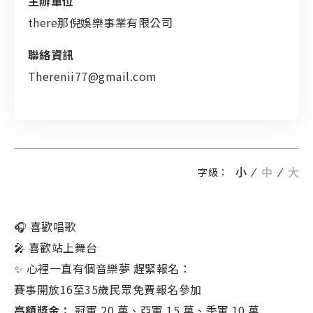
主辦單位
there那倪娛樂事業有限公司
聯絡資訊
Therenii77@gmail.com
小
中
大
字級：
🎧 喜歡唱歌
🎤 喜歡站上舞台
✨ 心裡一直有個音樂夢 趕緊報名：
賽事開放16至35歲民眾免費報名參加
高額獎金：
冠軍 20 萬、亞軍 15 萬、季軍 10 萬