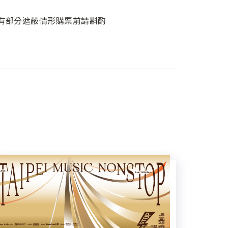
有部分遮蔽情形購票前請斟酌