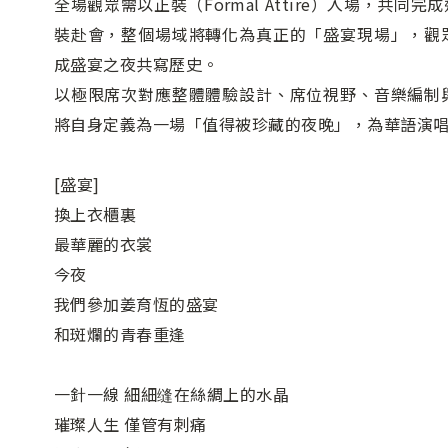
全場觀眾需以正裝（Formal Attire）入場，共
裝赴會，整個場域將轉化為真正的「盛宴現場」，觀
成盛宴之夜共寫歷史。
以極限席次對應整體體驗設計、席位視野、音樂編制
將自身定義為一場「值得被珍藏的夜晚」，為華語演
[盛宴]
換上衣櫃裏
最華麗的衣裳
今夜
我們參加姜育恆的盛宴
和斑爛的青春重逢
一針一線 細細缝在絲綢上的水晶
璀璨人生 僅管有刺痛