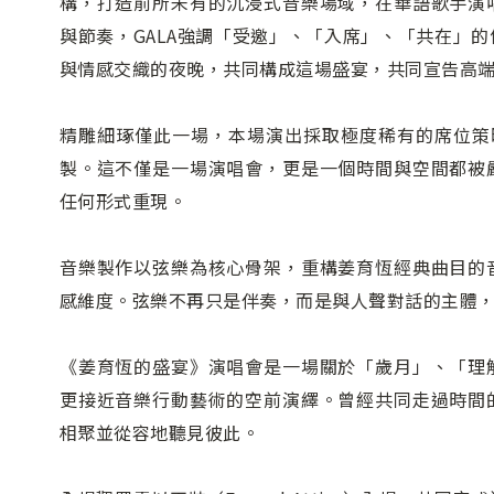
構，打造前所未有的沉浸式音樂場域，在華語歌手演
與節奏，GALA強調「受邀」、「入席」、「共在」
與情感交織的夜晚，共同構成這場盛宴，共同宣告高
精雕細琢僅此一場，本場演出採取極度稀有的席位策
製。這不僅是一場演唱會，更是一個時間與空間都被
任何形式重現。
音樂製作以弦樂為核心骨架，重構姜育恆經典曲目的
感維度。弦樂不再只是伴奏，而是與人聲對話的主體
《姜育恆的盛宴》演唱會是一場關於「歲月」、「理
更接近音樂行動藝術的空前演繹。曾經共同走過時間
相聚並從容地聽見彼此。