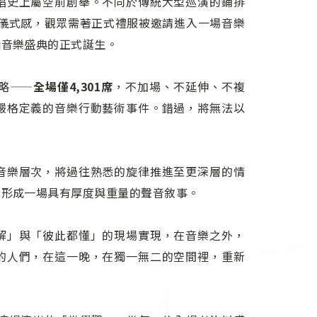
唱史上屬空前創舉。不同於傳統大型巡演的鋪排
的儀式感，觀眾需著正式禮服被邀請進入一場音樂
端音樂盛典的正式誕生。
略——
全場僅4,301席
，不加場、不延伸、不複
嚴格定義的音樂行動藝術事件。錯過，將無法以
音樂層次，將過往熟悉的旋律推進至更深層的情
，形成一場具有厚度與重量的聲音敘事。
解」與「彼此都懂」的現場實現，在音樂之外，
的人們，在這一晚，在獨一無二的空間裡，重新