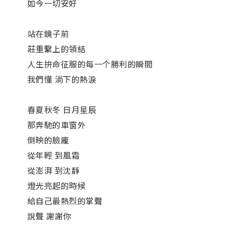
如今一切安好
站在鏡子前
莊重繫上的領結
人生拚命征服的每一个勝利的瞬間
我們懂 淌下的熱淚
春夏秋冬 日月星辰
那奔馳的車窗外
倒映的臉龐
從年輕 到風霜
從澎湃 到沈靜
燈光亮起的時候
給自己最熱烈的掌聲
說聲 謝謝你