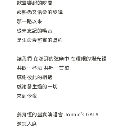
歌聲響起的瞬間
那熟悉又滄桑的旋律
那一路以來
從未忘記的嗓音
是生命最堅實的盟約
讓我們 在澎湃的弦樂中 在耀眼的燈光裡
共飲一杯酒 共唱一首歌
感謝彼此的相遇
感謝發生過的一切
來到今夜
姜育恆的盛宴演唱會 Jonnie's GALA
邀您入席