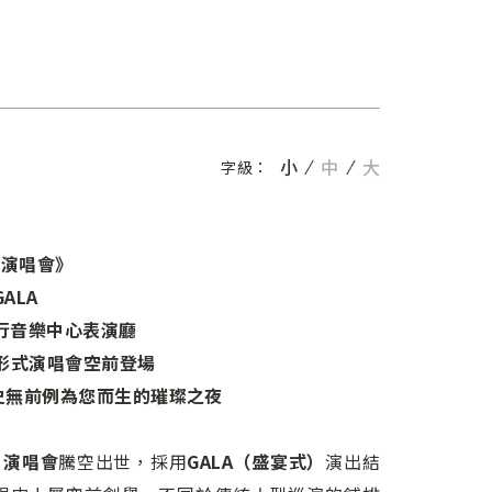
小
中
大
字級：
宴演唱會》
GALA
流行音樂中心表演廳
 形式演唱會空前登場
史無前例為您而生的璀璨之夜
a》演唱會
騰空出世，採用
GALA（盛宴式）
演出結