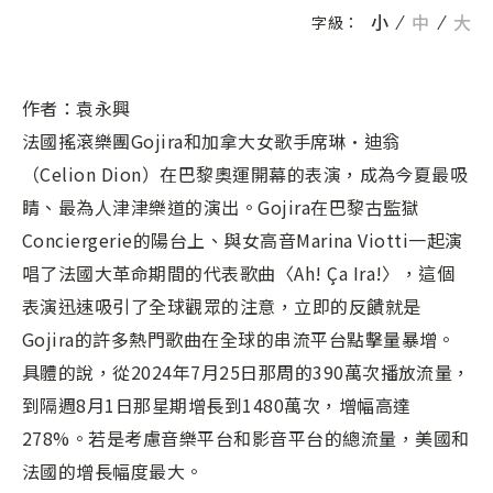
小
中
大
字級：
作者：袁永興
法國搖滾樂團Gojira和加拿大女歌手席琳·迪翁
（Celion Dion）在巴黎奧運開幕的表演，成為今夏最吸
睛、最為人津津樂道的演出。Gojira在巴黎古監獄
Conciergerie的陽台上、與女高音Marina Viotti一起演
唱了法國大革命期間的代表歌曲〈Ah! Ça Ira!〉，這個
表演迅速吸引了全球觀眾的注意，立即的反饋就是
Gojira的許多熱門歌曲在全球的串流平台點擊量暴增。
具體的說，從2024年7月25日那周的390萬次播放流量，
到隔週8月1日那星期增長到1480萬次，增幅高達
278%。若是考慮音樂平台和影音平台的總流量，美國和
法國的增長幅度最大。