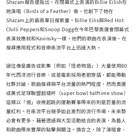
Shazam報告還指出，在閉幕式上表演的Billie Eilish在
她演唱〈Birds of a Feather〉後，也創下了她在
Shazam上的最高單日搜索量。Billie Eilis與Red Hot
Chilli Peppers和Snoop Dogg在今年巴黎奧運會閉幕式
表演效應就和Kavinsky一樣，他們的歌曲在表演後、在
搜尋應用程式和音樂串流平台上迅速大熱。
過往像是廣告或影集（例如「怪奇物語」）大量使用80
年代西洋流行音樂、或是電影採用老歌穿插，都能帶動
社群討論、歌曲搜尋與平台流量的熱門程度，然而奧運
或美式足球聯盟超級杯（super bowl halftime show）
這類以「億」收視起跳的運動賽事帶來的則是巨量的流
量紅利。在串流平台競爭如此激烈的流行市場，未來勢
必會有更多、藉著透過與大型活動結合的表演，為藝人
和歌曲帶來豐厚的點擊與關注。換言之，除了演唱會、