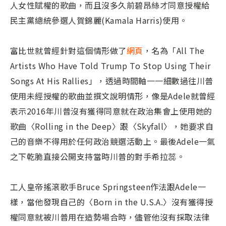
人女性賦權的歌曲，而且沒多久前碧昂絲才同意授權給
民主黨總統參選人賀錦麗(Kamala Harris)使用。
富比世就曾經針對這個情形做了
網頁
，名為「All The
Artists Who Have Told Trump To Stop Using Their
Songs At His Rallies」，透過時間軸一一細數過往川普
使用未經授權的歌曲並撰文說明情形，像是Adele就曾經
表示2016年川普沒有獲得同意就在政治集會上使用她的
歌曲〈Rolling in the Deep〉跟〈Skyfall〉，她要求自
己的音樂不得用於任何政治競選活動上。最後Adele一氣
之下乾脆直接公開支持當時川普的對手希拉蕊。
工人皇帝搖滾歌手Bruce Springsteen作法跟Adele一
樣，當他發現自己的〈Born in the U.S.A.〉沒有獲得授
權同意就被川普用在造勢場合時，儘管他沒有採取法律