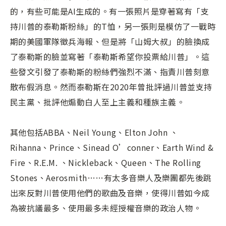
的，有些可能是AI生成的。有一張照片是穿著寫有「支
持川普的泰勒斯粉絲」的T恤，另一張則是模仿了一戰時
期的美國軍隊徵兵海報、但是將「山姆大叔」的臉換成
了泰勒斯的臉並寫著「泰勒斯希望你投票給川普」。這
些發文引發了泰勒斯的粉絲們強烈不滿、指責川普刻意
散布假消息。然而泰勒斯在2020年曾批評過川普並支持
民主黨、批評他煽動白人至上主義和種族主義。
其他包括ABBA、Neil Young、Elton John 、
Rihanna、Prince、Sinead O’conner、Earth Wind &
Fire、R.E.M. 、Nickleback、Queen、The Rolling
Stones、Aerosmith……有太多音樂人及樂團都先後跳
出來反對川普使用他們的歌曲及音樂，使得川普如今成
為被抗議最多、使用最多未經授權音樂的政治人物。