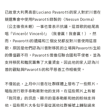
已故意大利男高音Luciano Pavarotti的家人對於川普在
競選集會中使用Pavarotti錄製的〈Nessun Dorma〉
（公主徹夜未眠）一事也曾表示抗議。這首歌的結尾高
唱「Vincerò! Vincerò!」（我會贏！我會贏！），然
而，Pavarotti的遺孀和三個女兒都反對川普使用這首
歌，原因是他們認為川普對移民的立場與Pavarotti生前
的價值觀不符。Pavarotti曾擔任聯合國和平使者，並為
支持移民和難民籌集了大量資金，因此他的家人認為川
普的觀點與Pavarotti的和平慈善工作相衝突。
不僅如此，上月中川普在社群媒體上發布了一些照片，
暗指流行歌手泰勒斯對他的支持。在這些照片上有著
「我同意」的訊息、顯示的是泰勒斯和她的粉絲支持
他。這些照片大多似乎是從其他社群帳號上轉貼過來