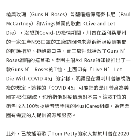
槍與玫瑰（Guns N' Roses）曾翻唱過保羅麥卡尼（Paul
McCartney）和Wings樂團的歌曲〈Live and Let
Die〉，沒想到Covid-19疫情期間，川普在亞利桑那州
的一家生產N95口罩的工廠訪問時未遵循新冠疫情期間
的防護措施、拒絕戴口罩，而工廠裡就播放了Guns N’
Roses翻唱的這首歌。樂團主唱Axl Rose得知後推出了一
款Guns N’ Roses的T恤，上面印有「Live N’ Let
Die With COVID 45」的字樣，明顯是在諷刺川普無視防
疫的規定。這裡的「COVID 45」可能指的是川普身為美
國第45任總統，也暗指他對疫情應對不當。這款T恤的
銷售收入100%捐給音樂學院的MusiCares組織，為音樂
圈有需要的人提供資源和服務。
此外，已故搖滾歌手Tom Petty的家人對於川普在2020