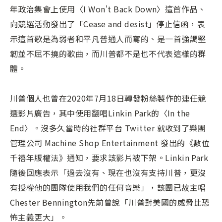
年政治集會上使用〈I Won't Back Down〉這首作品、
向競選活動發出了「Cease and desist」停止信函，表
示這首歌是為弱者和平凡普通人而寫的、是一首強調堅
韌並不屈不撓的歌曲，而川普都不是也不代表這樣的群
體。
川普個人也曾在2020年7月18日轉發粉絲製作的連任競
選影片廣告，其中使用翻唱Linkin Park的〈In the
End〉。沒多久當時的社群平台 Twitter 就收到了樂團
管理公司 Machine Shop Entertainment 發出的《數位
千禧年版權法》通知，要求該影片被下架。Linkin Park
隨後回應表示「過去沒有、現在也沒有支持川普，更沒
有授權他的團隊使用我們的任何音樂」，該團已故主唱
Chester Bennington先前曾說「川普對美國的威脅比恐
怖主義更大」。