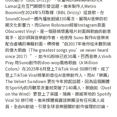
Lamar正在互鬥期間引發話題。後來製作人Metro
Boomin在2024年5月取樣〈BBL Drizzy〉這首歌，在
SoundCloud一週內播放超過330萬次、展現AI音樂的初
期文化影響力。而Glenn Robinson經營Instagram頁面
Obscurest Vinyl，是一個惡搞懷舊唱片封面與歌曲的創意
寫手、設計師與音樂創作者，他使用 Suno 製作AI音樂來
配合虛構的專輯封面，標榜著“自2017年後你從未聽到過
的偉大歌曲（The greatest songs you’ve never heard
since 2017）”，如今IG粉絲已近30萬。巴西音樂人Vinih
Pray 用Suno創作的doo-wop風格歌曲〈A Million
Colors〉在2025年6月登上TikTok Viral 50排行榜，成了
登上TikTok Viral榜單的首位AI音樂創作人。而AI「樂團」
The Velvet Sundown 更在今年掀起話題，因為這個團體
在Spotify的月聽眾流量就突破了140萬人，歌曲如〈Dust
on the Wind〉更登上了英國、瑞典、挪威等地的 Spotify
Viral 50 排行榜。後來媒體揭露該樂團沒有任何真人成
員，全由AI創造、引發全球音樂圈關於創作倫理的討論。