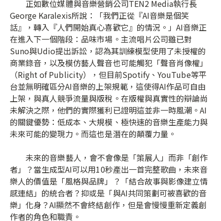
正如數位媒體與音樂營銷公司TEN2 Media執行長
George Karalexis所說：「我們正從『AI音樂是個笑
話』，轉入『人們開始真心喜歡它』的情況。」AI音樂正
在進入下一個階段：品味市場。主流唱片公司雖已對
Suno與Udio提出訴訟，認為其訓練模型使用了未授權的
商業錄音，以及模仿藝人聲音也可能觸犯「聲音肖像權」
（Right of Publicity），但目前Spotify、YouTube等平
台並無明確區分AI音樂的上架規範，這使得AI作品可自由
上架，與真人競爭流量與版稅。在版權與真實性的辯論尚
未解決之際，他們的實際獲利已證明這並非一時風潮。AI
的關鍵優勢：低成本、大規模、極快速的音樂生產能力與
未來可能的變現力。而這也是潛在的顛覆力量。
未來的音樂藝人，會不會像是「策展人」而非「創作
者」？當生成型AI可以用10秒產出一首完整歌曲，未來音
樂人的價值是「風格與品牌」？「結合故事與影像建立情
感連結」的統合者？抑或是「與AI共同策劃可被喜歡的音
樂」化身？AI顯然不會終結創作，但是會慢慢重新定義創
作者的角色和職責。