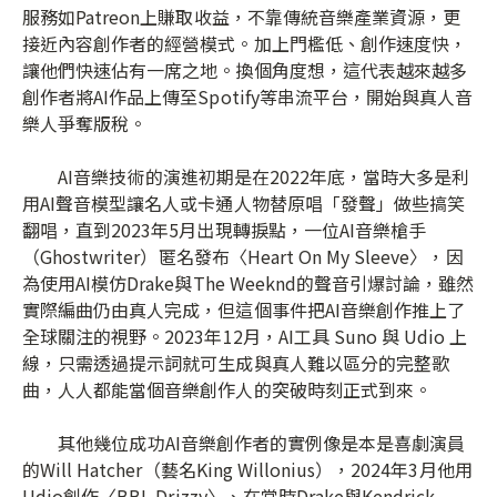
服務如Patreon上賺取收益，不靠傳統音樂產業資源，更
接近內容創作者的經營模式。加上門檻低、創作速度快，
讓他們快速佔有一席之地。換個角度想，這代表越來越多
創作者將AI作品上傳至Spotify等串流平台，開始與真人音
樂人爭奪版稅。
AI音樂技術的演進初期是在2022年底，當時大多是利
用AI聲音模型讓名人或卡通人物替原唱「發聲」做些搞笑
翻唱，直到2023年5月出現轉捩點，一位AI音樂槍手
（Ghostwriter）匿名發布〈Heart On My Sleeve〉，因
為使用AI模仿Drake與The Weeknd的聲音引爆討論，雖然
實際編曲仍由真人完成，但這個事件把AI音樂創作推上了
全球關注的視野。2023年12月，AI工具 Suno 與 Udio 上
線，只需透過提示詞就可生成與真人難以區分的完整歌
曲，人人都能當個音樂創作人的突破時刻正式到來。
其他幾位成功AI音樂創作者的實例像是本是喜劇演員
的Will Hatcher（藝名King Willonius），2024年3月他用
Udio創作〈BBL Drizzy〉、在當時Drake與Kendrick