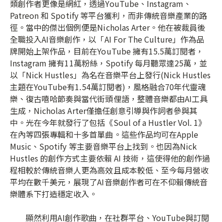
類創作者更像是網紅，透過YouTube、Instagram、
Patreon 和 Spotify 等平台獲利，而非傳統音樂產業的路
徑。當中的傑出個例便是Nicholas Arter。他在被裁員後
全職投入AI音樂創作，以「AI For The Culture」作為品
牌開始上架作品，目前在YouTube 擁有15.5萬訂閱者，
Instagram 擁有11萬粉絲，Spotify 每月聽眾達25萬，並
以「Nick Hustles」為名在音樂平台上發行(Nick Hustles
主題在YouTube有1.54萬訂閱者)，風格融合70年代靈魂
樂、復古嘻哈節奏與當代街頭俚語，整體音樂都由AI工具
生成，Nicholas Arter僅擔任創意引導與作詞者參與其
中。光在今年就發行了包括《Soul of a Hustler Vol. 1》
在內等四張專輯和十多首單曲。這些作品均可在Apple
Music、Spotify 等主要音樂平台上找到。也因為Nick
Hustles 的創作方式主要依賴 AI 技術，這使得他的創作過
程相較於傳統音樂人更為高效且成本較低、至今每月營收
平均在數千美元，展現了AI音樂創作者可在不仰賴傳統音
樂體系下打造穩定收入。
顯然利用AI創作歌曲，在社群平台、YouTube與訂閱