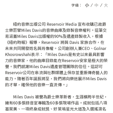
小
中
大
字級：
紐約音樂出版公司 Reservoir Media 宣布收購已故爵
士樂巨擘Miles Davis的音樂曲庫及錄製音樂權利。這筆交
易涵蓋Miles Davis出版權的90%及遺產錄製收入，根據
《紐約時報》報導，Reservoir 將與 Davis 家族合作，在
未來共同開發姓名與肖像權。公司創辦人兼CEO、Golnar
Khosrowshahi表示：「Miles Davis是有史以來最具影響
力的音樂家，他的曲庫目錄能在Reservoir安家是極大的榮
譽。我們感謝Miles Davis遺產管理團隊的信任。這認可
Reservoir公司在串流與社群媒體上保存並重振傳奇藝人的
能力。隨著百年誕辰將至，我們將向樂迷展示Miles Davis
的才華，確保他的音樂一直流傳。」
Miles Davis 被譽為爵士樂革新者，生涯橫跨半世紀，
擁有60多張錄音室專輯及60多張現場作品。成就包括八項
葛萊美、一項終身成就獎、好萊塢星光大道及入選搖滾名