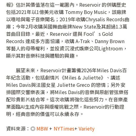
報》估計其價值落在這一範圍內。Reservoir 的併購歷史
包括2021年以1億美元收購 Tommy Boy Music，該廠牌
以嘻哈與電子音樂聞名；2019年收購Chrysalis Records曲
庫；今年2月收購英國舞曲廠牌New State及其超過1.3萬
首曲目目錄。最近，Reservoir 還與 Fool’s Gold
Records 達成多方面協議，收購 A-Trak、Danny Brown
等藝人的母帶權利，並投資沉浸式娛樂公司Lightroom，
顯示其對音樂科技與體驗的興趣。
展望未來，Reservoir計畫籌備2026年Miles Davis百
年紀念活動，包括劇情片《Miles & Juliette》、講述
Miles Davis與法國女星 Juliette Greco 的戀情；另外安
排國際交響樂表演，將Miles Davis的音樂與原創管弦樂搭
配珍貴影片結合等。這次收購將強化這些努力。在音樂產
業面臨AI生成內容與版權挑戰之際，Reservoir的行動證
明，經典音樂的價值可以永續永存。
資料來源：◎
MBW
+
NYTimes
+
Variety