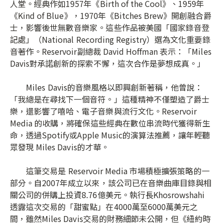
人堂。經典作如1957年《Birth of the Cool》、1959年
《Kind of Blue》，1970年《Bitches Brew》開創融合爵
士，影響後世無數音樂家。這些作品被美國「國家錄音登
記處」（National Recording Registry）選為文化重要錄
音著作。Reservoir副總裁 David Hoffman 表示：「Miles
Davis對承諾創新的探索不懈，這次合作是夢想成真。」
Miles Davis的音樂風格以即興創新著稱，他曾說：
「我總是在尋找下一個音符。」這種精神不僅塑造了爵士
樂，還影響了嘻哈、電子音樂與流行文化。Reservoir
Media 的收購，將確保這些經典在數位串流時代獲得新生
命，透過Spotify或Apple Music的演算法推薦，讓年輕聽
眾發現 Miles Davis的才華。
這筆交易是 Reservoir Media 市場積極擴張策略的一
部分。自2007年成立以來，該公司已在音樂曲庫目錄與相
關公司的併購上投資8.76億美元。執行長Khosrowshahi
透露這次交易的「甜蜜點」在4000萬至6000萬美元之
間，雖然Miles Davis交易的財務細節未公開，但《紐約時