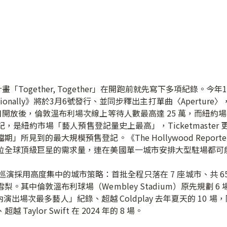
年巡演計畫「Together, Together」在開跑前就先寫下多項紀錄
sco, Occasionally》將於3月6號發行、並同步釋出主打單曲〈Ape
日開放後，倫敦溫布利場次線上等待人數最高達 25 萬，而紐約
登記，是紐約市場「藝人預售登記量史上最高」，Ticketmaste
所見到的最大規模預售登記。《The Hollywood Repo
位全球頂級巨星的需求量，連在美國單一城市安排大型駐場都可
her」巡演採用高度集中的城市策略：首批全程只落在 7 座城市、共
其中倫敦溫布利球場（Wembley Stadium）原先規劃 6 
同一年內演出場次最多藝人」紀錄、超越 Coldplay 去年夏天的 1
ylor Swift 在 2024 年的 8 場。