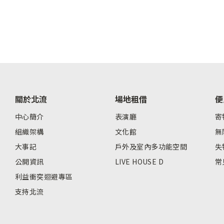
關於北流
場地租借
便
中心簡介
表演廳
寄
組織架構
文化館
無
大事記
戶外及室內多功能空間
失
公開資訊
LIVE HOUSE D
常
利益衝突迴避專區
支持北流