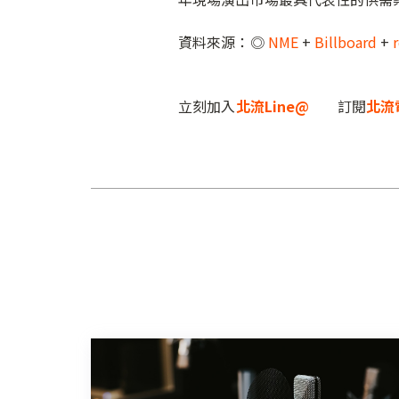
資料來源：◎
NME
+
Billboard
+
r
立刻加入
北流Line@
訂閱
北流