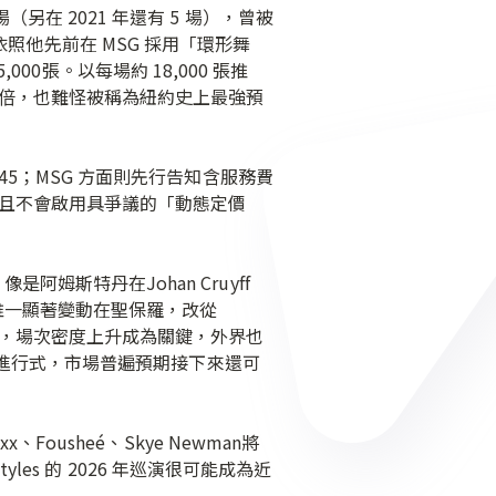
場（另在 2021 年還有 5 場），曾被
依照他先前在 MSG 採用「環形舞
00張。以每場約 18,000 張推
 20 倍，也難怪被稱為紐約史上最強預
5.45；MSG 方面則先行告知含服務費
動，並且不會啟用具爭議的「動態定價
是阿姆斯特丹在Johan Cruyff
dium；唯一顯著變動在聖保羅，改從
少的前提下，場次密度上升成為關鍵，外界也
進行式，市場普遍預期接下來還可
x、Fousheé、Skye Newman將
s 的 2026 年巡演很可能成為近