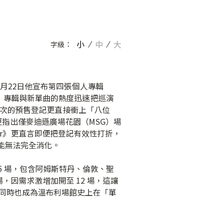
小
中
大
字級：
。今年1月22日他宣布第四張個人專輯
rture〉，專輯與新單曲的熱度迅速把巡演
場次的預售登記更直接衝上「八位
r 更指出僅麥迪遜廣場花園（MSG）場
rter》更直言即便把登記有效性打折，
能無法完全消化。
 65 場，包含阿姆斯特丹、倫敦、聖
場，因需求激增加開至 12 場，這讓
0 場，同時也成為溫布利場館史上在「單