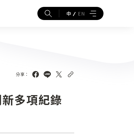
中
EN
分享：
已刷新多項紀錄