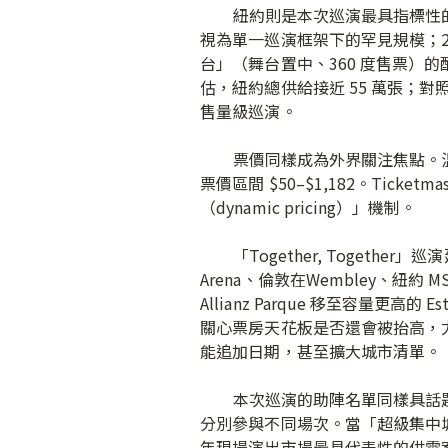
紐約則是本次巡演最具指標性的供需試驗場。
視為單一巡演框架下的罕見規模；202
台」（舞台置中、360 度售票）的配置
估，紐約總供給接近 55 萬張；對照 
售量級巡演。
票價同樣成為外界關注焦點。溫布利一般票
票價區間 $50–$1,182。Ti
（dynamic pricing）」機制。
「Together, Together」
Arena、倫敦在Wembley、紐約 M
Allianz Parque 移至容量更
關心票房天花板是否還會被抬高，
能追加日期，甚至擴大城市清單。
本次巡演的助陣名單同樣具話題性：Shania
分別參與不同場次。當「超級集中城市＋
年現場演出市場最具代表性的供需