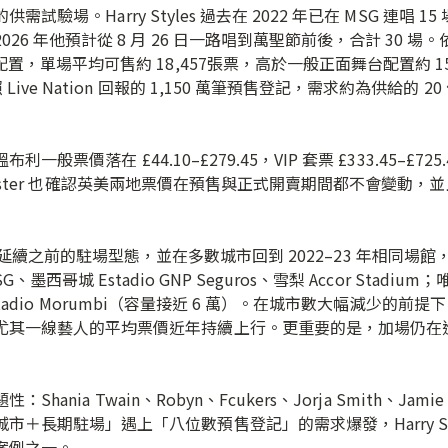
Harry Styles 過去在 2022 年已在 MSG 連唱 15 
6 年他預計從 8 月 26 日一路唱到萬聖節前後，合計 30 場。
，單場平均可售約 18,457張票，高於一般正面舞台配置約 15,0
Live Nation 回報的 1,150 萬筆預售登記，需求約為供給的
價落在 £44.10–£279.45，VIP 套票 £333.45–£72
cketmaster 也確認英美兩地票價在預售與正式開賣期間都不會變
巡演延續之前的駐場型態，並在多數城市回到 2022–23 年相同場館，像
SG、墨西哥城 Estadio GNP Seguros、雪梨 Accor Sta
高的 Estadio Morumbi（容量接近 6 萬）。在城市數大幅減
尤其一線藝人的平均票價近年持續上行。更重要的是，加場仍在
 Twain、Robyn、Fcukers、Jorja Smith、Jamie x
長期駐場」遇上「八位數預售登記」的需求爆發，Harry Style
案例之一。