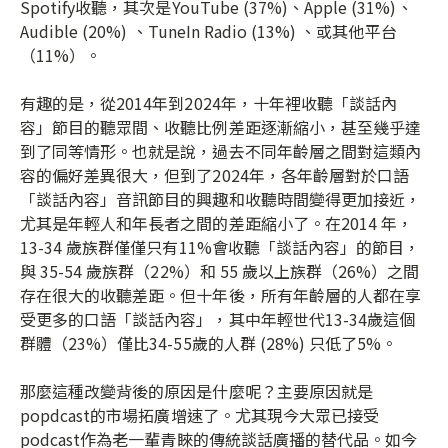
Spotify收聽，其次是YouTube (37%)、Apple (31%)、
Audible (20%) 、TuneIn Radio (13%) 、或其他平台
（11%）。
有趣的是，從2014年到2024年，十年裡收聽「談話內
容」節目的聽眾間、收聽比例差距逐漸縮小，甚至幾乎達
到了同等情形。也就是說，過去不同年齡層之間對這類內
容的偏好差異很大，但到了2024年，各年齡層對於口語
「談話內容」音訊節目的興趣和收聽時間變得更加接近，
尤其是年輕人和年長者之間的差距縮小了。在2014 年，
13-34 歲族群僅僅只有11%會收聽「談話內容」的節目，
與 35-54 歲族群（22%）和 55 歲以上族群（26%）之間
存在很大的收聽差距。但十年後，所有年齡層的人都在享
受更多的口語「談話內容」，其中年輕世代13-34歲這個
群體（23%）僅比34-55歲的人群 (28%) 只低了5%。
那麼這種改變背後的原因是什麼呢？主要原因就是
popdcast的市場拓廣增速了。尤其現今大眾已接受
podcast作為老一輩青睞的傳統談話廣播的替代品。如今