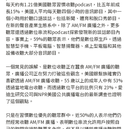
每天約有
1.21
億美國聽眾習慣收聽podcast，比五年前成
長
15%
。美國人平均每天聽四個小時的音訊節目，其中一
個小時用於聽口語談話，包括新聞、體育和脫口秀節目。
在新的聲音產業生態系中，除了
AM/FM
廣播之外，更多
聽眾還透過數位串流和
podcast
探索發現新的談話節目內
容。事實上，
59%
的聽眾表示，他們是數位原生戶，透過
智慧型手機、平板電腦、智慧揚聲器、桌上型電腦和其他
設備收聽大部分音訊
節目。
一個常見的誤解、是數位收聽正在蠶食 AM/FM 廣播的聽
眾，廣播公司正在努力打破這些觀念。美國銀髮族確實仍
喜歡透過 AM/FM 廣播收聽，55
歲以上的成年人中有 53%
透過當地電台收聽，而透過數位平台的比例只有 23%。愛
迪生研究公司與NPR美國公共廣播電台的最新調查也證明
了這個觀點。
只是在習慣數位優先的聽眾群中，近50%的人表示他們仍
然經常收聽 AM/FM 廣播、表明數位串流允許用戶按照自
己的時間安排聆聽更多內容，但不是以犧牲廣播收聽時間