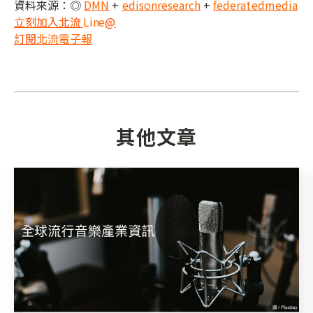
資料來源：
◎
DMN
+
edisonresearch
+
federatedmedia
立刻加入北流
Li
ne
@
訂閱
北流電子報
其他文章