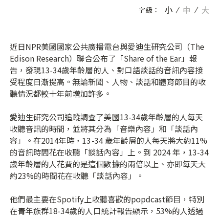
小
中
大
字級：
近日NPR美國國家公共廣播電台與愛迪生研究公司（
The
Edison Research
）聯合公布了「
Share of the Ear
」報
告，發現13-34歲年齡層的人、對口語談話的音訊內容接
受程度日漸提高。無論新聞、人物、談話和體育節目的收
聽情況都較十年前增加許多。
愛迪生研究公司追蹤調查了美國13-34歲年齡層的人每天
收聽音訊的時間，並將其分為「音樂內容」和「談話內
容」。在2014年時，13-34 歲年齡層的人每天將大約11%
的音訊時間花在收聽「談話內容」上。到 2024 年，13-34
歲年齡層的人花費的是這個數據的兩倍以上、亦即每天大
約23%的時間花在收聽「談話內容」。
他們最主要在Spotify上收聽喜歡的popdcast節目，特別
在青年族群18-34歲的人口統計報告顯示，53%的人透過