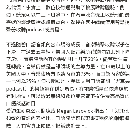
為代價。事實上，數位技術還幫助了擴展聆聽體驗。例
如，聽眾可以在上下班途中、在汽車收音機上收聽他們最
喜歡的談話廣播或體育電台，然後在家中繼續使用智慧揚
聲器收聽
podcast
或廣播
。
不過隨著口語音訊內容市場的成長，音樂點擊收聽似乎在
下滑。在過去五年裡，美國人聽音樂所花的時間比例下降
了5%，而聽談話內容的時間則上升了20%。儘管發生這
種轉變，音樂仍然是音訊領域的主導力量，在13歲以上的
美國人中，音樂佔所有聆聽內容的75%，而口語內容的這
一比例為25%。但很明顯地，美國人對口語音訊（尤其是
podcast
）的興趣還在穩步增長，在地廣播電台依舊處於
有利地位，可以透過無線和數位雙管齊下提供最高品質的
口語談話節目。
愛迪生研究公司副總裁 Megan Lazovick 指出：「與其他
類型的音訊內容相比，口語談話可以帶來更強烈的聆聽體
驗。人們會真正傾聽、把話聽進去。」