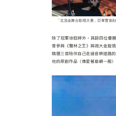
「北流金舞台歌唱大賽」亞軍曹策
除了冠軍徐鈺婷外，其餘四位優勝
曾參與《聲林之王》與政大金旋
精選三首陪伴自己走過音樂道路的重要
他的原創作品〈像愛著島嶼一般〉