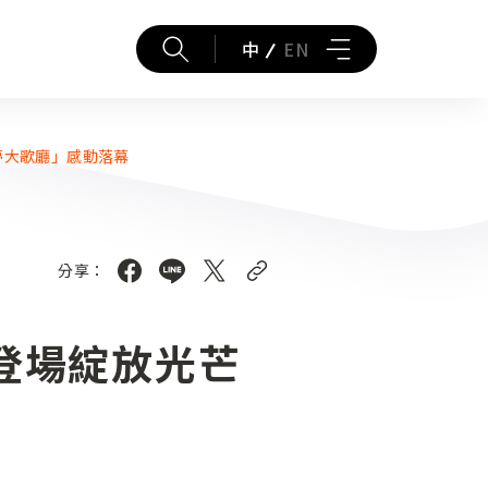
中
EN
夢大歌廳」感動落幕
分享：
登場綻放光芒