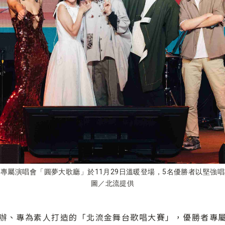
專屬演唱會「圓夢大歌廳」於11月29日溫暖登場，5名優勝者以堅強
圖／北流提供
辦、專為素人打造的「北流金舞台歌唱大賽」，優勝者專