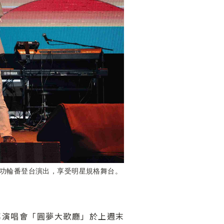
唱功輪番登台演出，享受明星規格舞台。
屬演唱會「圓夢大歌廳」於上週末