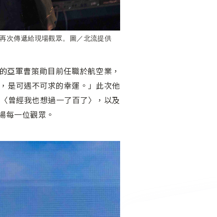
再次傳遞給現場觀眾。圖／北流提供
歲的亞軍曹策勛目前任職於航空業，
，是可遇不可求的幸運。」此次他
島美嘉〈曾經我也想過一了百了〉，以及
場每一位觀眾。