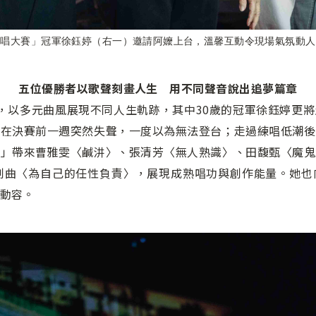
歌唱大賽」冠軍徐鈺婷（右一）邀請阿嬤上台，溫馨互動令現場氣氛動人
五位優勝者以歌聲刻畫人生 用不同聲音說出追夢篇章
，以多元曲風展現不同人生軌跡，其中30歲的冠軍徐鈺婷更
卻在決賽前一週突然失聲，一度以為無法登台；走過練唱低潮後
帶來曹雅雯〈鹹汫〉、張清芳〈無人熟識〉、田馥甄〈魔鬼中的天使〉
Way〉及原創曲〈為自己的任性負責〉，展現成熟唱功與創作能量
動容。