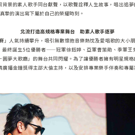
自不同背景的素人歌手同台獻聲，以歌聲詮釋人生故事，唱出追
真摯的演出寫下屬於自己的榮耀時刻。
北流打造高規格專業舞台 助素人歌手逐夢
賽」人氣持續攀升，吸引無數懷抱音樂熱忱及愛唱歌的大小朋
，最終誕生5位優勝者——冠軍徐鈺婷、亞軍曹策勛、季軍王
台－圓夢大歌廳」的舞台共同閃耀。為了讓優勝者擁有明星規
邀請廣播金鐘獎得主邵大倫主持，以及安排專業樂手伴奏和專