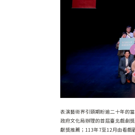
表演藝術界引頸期盼逾二十年的當代
政府文化局辦理的首屆臺北戲劇獎將於
獻獎推薦；113年7至12月由看