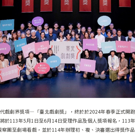
戲劇界獎項—「臺北戲劇獎」，終於於2024年春季正式開跑
113年5月1日至6月14日受理作品及個人獎項報名，113年
戲觀察團至劇場看戲，並於114年辦理初、複、決審選出得獎作品