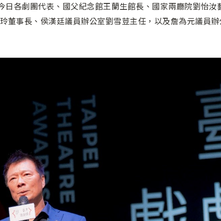
！今日各劇團代表、國父紀念館王蘭生館長、國家兩廳院劉怡汝
玲董事長、侯漢廷議員辦公室劉雪荳主任，以及詹為元議員辦