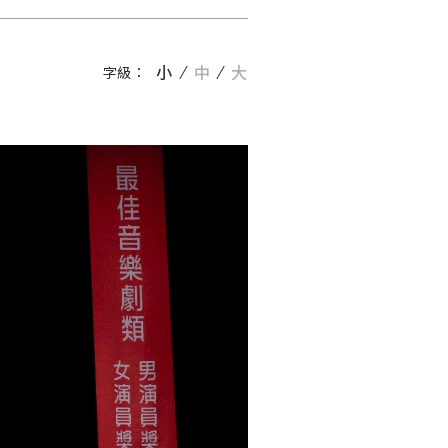
小
中
大
字級：