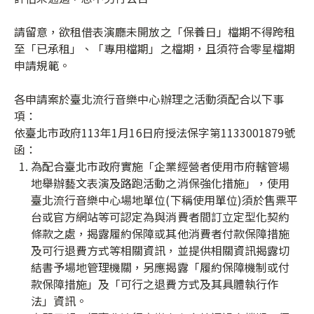
請留意，欲租借表演廳未開放之「保養日」檔期不得跨租
至「已承租」、「專用檔期」之檔期，且須符合零星檔期
申請規範。
各申請案於臺北流行音樂中心辦理之活動須配合以下事
項：
依臺北市政府113年1月16日府授法保字第1133001879號
函：
為配合臺北市政府實施「企業經營者使用市府轄管場
地舉辦藝文表演及路跑活動之消保強化措施」，使用
臺北流行音樂中心場地單位(下稱使用單位)須於售票平
台或官方網站等可認定為與消費者間訂立定型化契約
條款之處，揭露履約保障或其他消費者付款保障措施
及可行退費方式等相關資訊，並提供相關資訊揭露切
結書予場地管理機關，另應揭露「履約保障機制或付
款保障措施」及「可行之退費方式及其具體執行作
法」資訊。