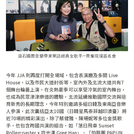
滾石國際音樂帶來華語經典女歌手—齊豫現場簽名會
今年 JJA 則再度打開全場域，包含表演廳及多間 Live
House，以及市民大道封街等，室內外及北流大道共有7
個舞台輪番上演，在炎熱夏季可以享受冷氣的室內舞台，
也成為民眾津津樂道的體驗，北流延續推動國際交流與培
育新秀的長期理念，今年特別邀請多組日韓及東南亞音樂
人參演，此次囊括亞太10國（日韓星馬泰菲越印澳臺）將
近70場的精彩演出，除了蔡健雅、陳珊妮等多位金獎歌
手，也包含跨國共演的組合，如「落日飛車 Sunset
Rollercoaster x 許光漢 Greg Han」、「怕胖團 PAPUN