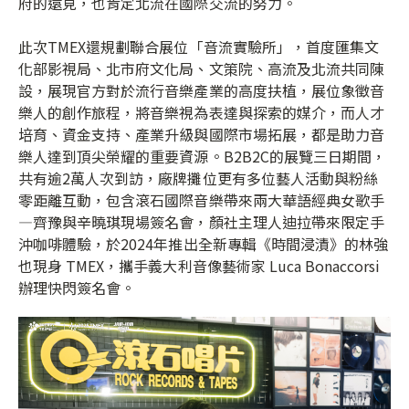
府的遠見，也肯定北流在國際交流的努力。
此次TMEX還規劃聯合展位「音流實驗所」，首度匯集文
化部影視局、北市府文化局、文策院、高流及北流共同陳
設，展現官方對於流行音樂產業的高度扶植，展位象徵音
樂人的創作旅程，將音樂視為表達與探索的媒介，而人才
培育、資金支持、產業升級與國際市場拓展，都是助力音
樂人達到頂尖榮耀的重要資源。B2B2C的展覽三日期間，
共有逾2萬人次到訪，廠牌攤位更有多位藝人活動與粉絲
零距離互動，包含滾石國際音樂帶來兩大華語經典女歌手
—齊豫與辛曉琪現場簽名會，顏社主理人迪拉帶來限定手
沖咖啡體驗，於2024年推出全新專輯《時間浸漬》的林強
也現身 TMEX，攜手義大利音像藝術家 Luca Bonaccorsi
辦理快閃簽名會。