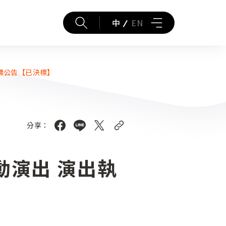
中
EN
標公告【已決標】
分享：
動演出 演出執