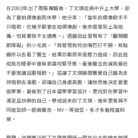
在2002年出了兩張專輯後，丁文琪從高中升上大學，卻
為了要拍偶像劇而休學，她分享：「當年的偶像歌手不
只唱歌，也幾乎都會去拍偶像劇，後來還曾到上海拍
攝，但其實我不太適應。」透露因此發現有了「顳顎關
節障礙」的小毛病，「我發現我咬合嘴巴打不開，有點
痛所以去看了醫生，結果診斷原來是壓力造成，因此造
成我在睡夢中會無意識咬緊牙根。最後醫生告誡我最近
不要常講話跟唱歌。」這讓丁文琪瞬間驚覺自己雖為支
持唱歌去演戲，卻讓自己身處高壓，讓她而後決定要重
返學業，最後到了日本留學學習設計，更找到在學習中
滿足且快樂的自己。學成返來的丁文琪，後來更曾與不
同造型師一起做廣告、MV…等造型，多才多藝相當斜
槓。
興趣、收藏廣泛的丁文琪曾開過一間在台北的繪本咖啡