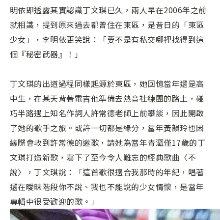
明依即透露其實認識丁文琪已久，兩人早在2006年之前
就相識，提到原來過去都曾住在東區，是昔日的「東區
少女」，李明依更笑說：「要不是有私交哪裡找得到這
個『秘密武器』！」
丁文琪的出道過程同樣起源於東區，她回憶當年還是高
中生，在某天背著電吉他準備去熱音社練團的路上，碰
巧半路遇上知名作詞人許常德老師上前攀談，因此開啟
了她的歌手之旅。或許一切都是緣分，當年黃韻玲也因
緣際會收到許常德的邀歌，請她為當年青澀僅17歲的丁
文琪打造新歌，寫下了至今令人難忘的經典歌曲〈不
說〉，丁文琪說：「這首歌很適合我那時的年紀，唱著
還在曖昧階段你不說、我也不能說的少女情懷，是當年
專輯中很受歡迎的歌。」