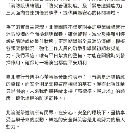
「消防設備維護」「防火管理制度」及「緊急應變能力」
三大面向皆達到優異標準，提供樂迷安心的休閒場域。
為了落實自主管理，北流團隊不僅定期委託專業機構進行
消防設備的全面檢測與保養，確保警報、滅火及避難引導
設施隨時處於最佳狀態；更定期舉辦全員消防演練，模擬
各類突發狀況，強化工作人員的疏散引導與初期救災能
力。我們深信，唯有平日紮實的整備，才能在關鍵時刻發
揮作用，確保每一場演出都能平安順利。
臺北流行音樂中心董事長黃韻玲表示：「音樂是連結情感
的橋樑，而安全則是支撐這座橋樑的基石。獲得此項殊榮
只是開始，未來我們將持續秉持『高標準、嚴要求』的態
度，優化場館的防災韌性。」
北流誠摯邀請所有民眾，在安心、安全的環境下，盡情享
受音樂帶來的感動，樂迷的安全與笑容是北流努力的最大
動力。