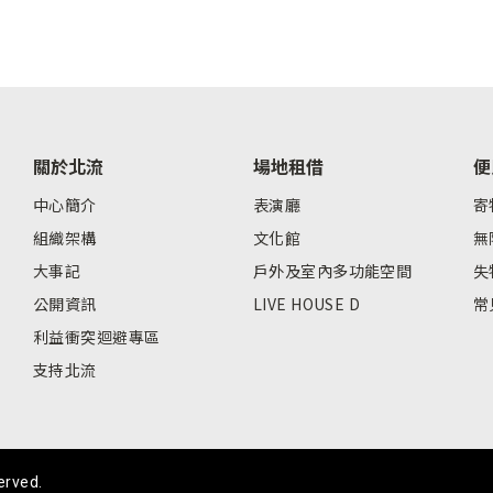
關於北流
場地租借
便
中心簡介
表演廳
寄
組織架構
文化館
無
大事記
戶外及室內多功能空間
失
公開資訊
LIVE HOUSE D
常
利益衝突迴避專區
支持北流
erved.