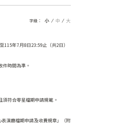
小
中
大
字級：
至115年7月8日23:59止（共2日）
收件時間為準。
且須符合零星檔期申請規範。
中心表演廳檔期申請及收費規章」（附