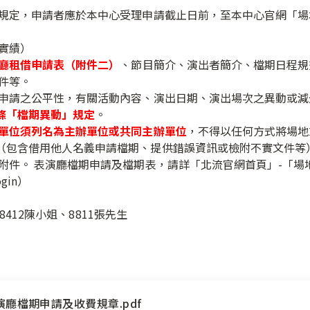
款規定，申請者應於本中心受理申請截止日前，至本中心官網「
實績）
廳租借申請表（附件二）
、節目簡介、演出者簡介、檔期日程規
件等。
期申請之公平性，有關活動內容、演出日期、演出場次之異動或
條「檔期異動」規定
。
單位須列名為主辦單位或共同主辦單位
，不得以任何方式將場地
（包含借用他人名義申請檔期、提供錯誤資訊或檢附不實文件等
附件。 表演廳檔期申請及檔期表，請詳「北流官網首頁」-「場
login）
機8412陳小姐、8811張先生
廳檔期申請及收費規章.pdf