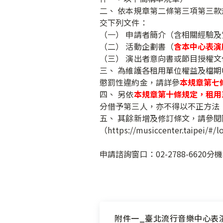
二、 依本規章第二條第三項第三
交下列文件：
（一） 申請者簡介（含相關經驗及
（二） 活動企劃書（
含本中心表演
（三） 演出者意向書或節目授權文
三、 為維護各租用單位權益及檔
懲罰性違約金，請詳參
本規章第七
四、 另依
本規章第十條規定，租用
分借予第三人，亦不得以不正方法
五、 其餘新增及修訂條文，請參閱
（https://musiccenter.taipei/#/
申請諮詢窗口：02-2788-6620分
附件一_臺北流行音樂中心表演