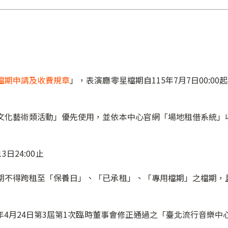
檔期申請及收費規章
」，表演廳零星檔期自115年7月7日00:00起
文化藝術類活動」優先使用，並依本中心官網「場地租借系統」
3日24:00止
期不得跨租至「保養日」、「已承租」、「專用檔期」之檔期，
5年4月24日第3屆第1次臨時董事會修正通過之「臺北流行音樂