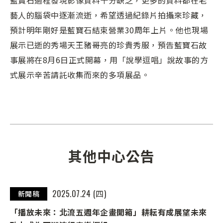
藝人的腦袋中逐漸流逝，希望透過紀錄片拍攝來珍藏，
預計明年剛好是藍寶石結束營業30周年上片。他也現場
展示已逝的秀場天王豬哥亮的珍貴秀服，預告藍寶石故
事展將在8月6日正式開幕，用「說學逗唱」說故事的方
式展示辛苦請託收集而來的多項展品。
其他中心公告
2025.07.24 (四)
新聞稿
「播放未來：北流五週年企畫開箱」耕耘有成展望未來