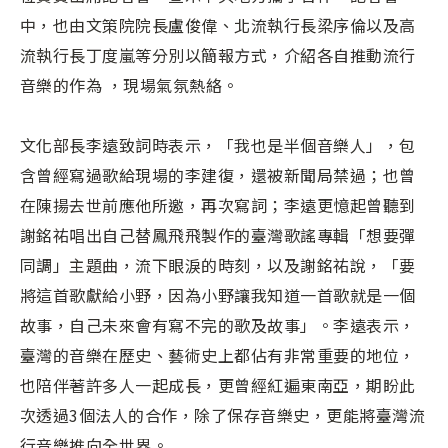
中，也由文策院院長盧俊偉、北流執行長梁序倫以及高
流執行長丁度嵐等分別以簡報方式，介紹各自推動流行
音樂的作為 ，現場氣氛熱絡。
文化部長李遠致詞時表示，「我也是半個音樂人」，包
含曾經寫過歌給現場的李建復，還被新聞局禁過；也曾
在陳揚去世前應他所邀，再次寫詞；李遠更憶起曾聽到
謝銘祐唱出自己替鳳飛飛製作的臺灣歌謠專輯「想要彈
同調」主題曲，流下眼淚的時刻，以及謝銘祐說，「要
將這首歌獻給小野，因為小野讓我知道一首歌就是一個
故事，自己未來會有寫不完的歌及故事」。李遠表示，
臺灣的音樂在歷史、藝術史上都佔有非常重要的地位，
也陪伴著許多人一起成長，更曾經紅遍東南亞，期盼此
次透過3個法人的合作，除了保存音樂史，更能將臺灣流
行音樂推向全世界。