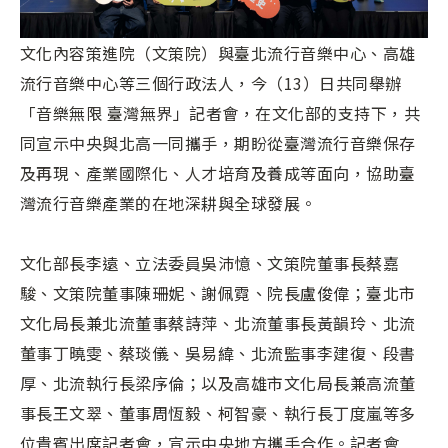
文化內容策進院（文策院）與臺北流行音樂中心、高雄
流行音樂中心等三個行政法人，今（13）日共同舉辦
「音樂無限 臺灣無界」記者會，在文化部的支持下，共
同宣示中央與北高一同攜手，期盼從臺灣流行音樂保存
及再現、產業國際化、人才培育及養成等面向，協助臺
灣流行音樂產業的在地深耕與全球發展。
文化部長李遠、立法委員吳沛憶、文策院董事長蔡嘉
駿、文策院董事陳珊妮、謝佩霓、院長盧俊偉；臺北市
文化局長兼北流董事蔡詩萍、北流董事長黃韻玲、北流
董事丁曉雯、蔡琰儀、吳易緯、北流監事李建復、段書
厚、北流執行長梁序倫；以及高雄市文化局長兼高流董
事長王文翠、董事周恆毅、柯智豪、執行長丁度嵐等多
位貴賓出席記者會，宣示中央地方攜手合作。記者會