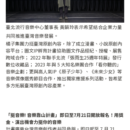
臺北流行音樂中心董事長 黃韻玲表示希望結合企業力量
共同推進臺灣音樂發展。
橘子集團力挺臺灣原創內容，除了成立漫畫、小說原創內
容平台；圖文IP孵育計畫協助圖文作品經紀、授權、展售
跨域合作； 2022 年聯手北流「張雨生25週年特展」發行
數位收藏品； 2023 年與 5 大知名樂團合作「看你聽的」
音樂企劃；更與高人氣IP《原子少年》、《未來少女》等
音樂偶像選秀節目合作，推出獨家應援系列活動，皆希望
多方拓展臺灣原創內容產業。
「挺音樂! 音樂靠山計畫」即日至7月21日開放報名！用獎
金、演出機會力挺你的音樂
計畫廣邀台灣音樂創作者共同參與，即日起至 7 月 21