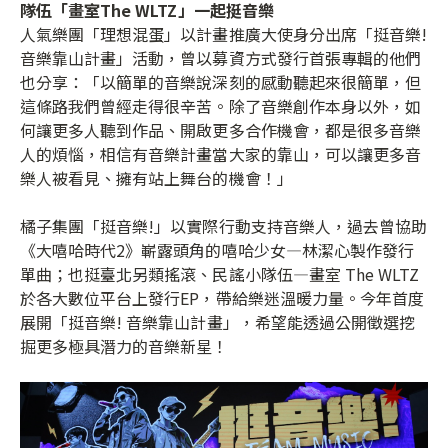
隊伍「畫室The WLTZ」一起挺音樂
人氣樂團「理想混蛋」以計畫推廣大使身分出席「挺音樂!
音樂靠山計畫」活動，曾以募資方式發行首張專輯的他們
也分享：「以簡單的音樂說深刻的感動聽起來很簡單，但
這條路我們曾經走得很辛苦。除了音樂創作本身以外，如
何讓更多人聽到作品、開啟更多合作機會，都是很多音樂
人的煩惱，相信有音樂計畫當大家的靠山，可以讓更多音
樂人被看見、擁有站上舞台的機會！」
橘子集團「挺音樂!」以實際行動支持音樂人，過去曾協助
《大嘻哈時代2》嶄露頭角的嘻哈少女—林潔心製作發行
單曲；也挺臺北另類搖滾、民謠小隊伍—畫室 The WLTZ
於各大數位平台上發行EP，帶給樂迷溫暖力量。今年首度
展開「挺音樂! 音樂靠山計畫」，希望能透過公開徵選挖
掘更多極具潛力的音樂新星！