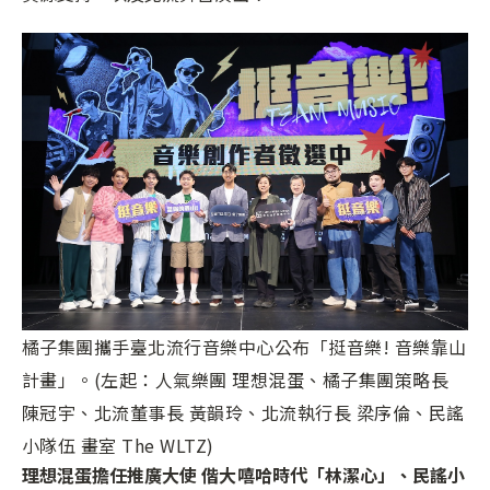
橘子集團攜手臺北流行音樂中心公布「挺音樂! 音樂靠山
計畫」。(左起：人氣樂團 理想混蛋、橘子集團策略長
陳冠宇、北流董事長 黃韻玲、北流執行長 梁序倫、民謠
小隊伍 畫室 The WLTZ)
理想混蛋擔任推廣大使 偕大嘻哈時代「林潔心」、民謠小