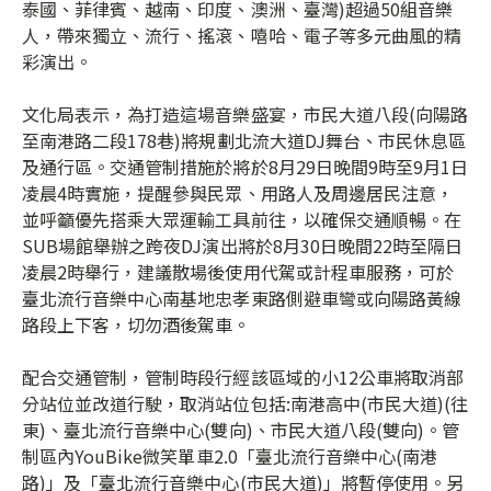
泰國、菲律賓、越南、印度、澳洲、臺灣)超過50組音樂
人，帶來獨立、流行、搖滾、嘻哈、電子等多元曲風的精
彩演出。
文化局表示，為打造這場音樂盛宴，市民大道八段(向陽路
至南港路二段178巷)將規劃北流大道DJ舞台、市民休息區
及通行區。交通管制措施於將於8月29日晚間9時至9月1日
凌晨4時實施，提醒參與民眾、用路人及周邊居民注意，
並呼籲優先搭乘大眾運輸工具前往，以確保交通順暢。在
SUB場館舉辦之跨夜DJ演出將於8月30日晚間22時至隔日
凌晨2時舉行，建議散場後使用代駕或計程車服務，可於
臺北流行音樂中心南基地忠孝東路側避車彎或向陽路黃線
路段上下客，切勿酒後駕車。
配合交通管制，管制時段行經該區域的小12公車將取消部
分站位並改道行駛，取消站位包括:南港高中(市民大道)(往
東)、臺北流行音樂中心(雙向)、市民大道八段(雙向)。管
制區內YouBike微笑單車2.0「臺北流行音樂中心(南港
路)」及「臺北流行音樂中心(市民大道)」將暫停使用。另