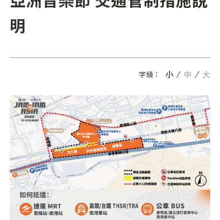
明
小
中
大
字級：