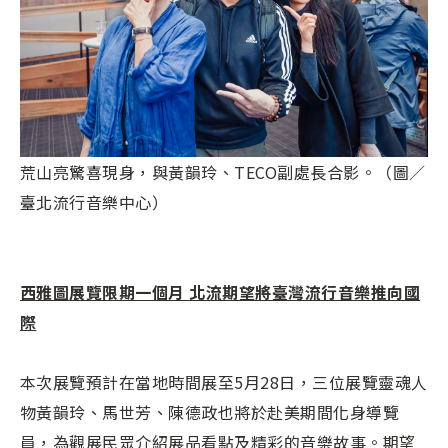
荒山亮驚喜現身，與黃韻玲、TECO副處長合影。（圖／
臺北流行音樂中心）
西雅圖展覽限期一個月 北流期望將臺灣流行音樂推向國
際
本次展覽預計在當地時間展至5月28日，三位展覽靈魂人
物黃韻玲、馬世芳、陳德政也將於赴美期間化身導覽
員，為觀展民眾介紹展品看點及精彩的音樂故事。期望