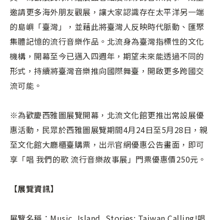
邀請更多海外朋友觀展，讓大家認識存在太平洋另一端
的島嶼「臺灣」，並藉此將臺灣人反映時代脈動、匯聚
集體記憶的流行音樂作品。北流身為臺灣指標性的文化
機構，開幕至今已邁入四週年，期望未來能透過不同的
形式，持續將臺灣音樂推向國際舞臺，開啟更多跨國交
流可能。
※為歡慶西雅圖展覽開幕，北流文化館更推出常設展優
惠活動，民眾於西雅圖展覽期間4月24日至5月28日，親
至文化館大廳櫃臺購票，出示官網優惠公告畫面，即可
享「唱 我們的歌 流行音樂故事展」門票優惠價250元。
【展覽資訊】
展覽名稱：Music, Island, Stories: Taiwan Calling!唱