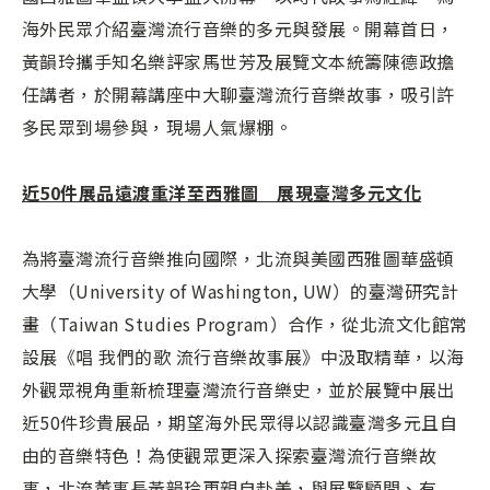
海外民眾介紹臺灣流行音樂的多元與發展。開幕首日，
黃韻玲攜手知名樂評家馬世芳及展覽文本統籌陳德政擔
任講者，於開幕講座中大聊臺灣流行音樂故事，吸引許
多民眾到場參與，現場人氣爆棚。
近50件展品遠渡重洋至西雅圖 展現臺灣多元文化
為將臺灣流行音樂推向國際，北流與美國西雅圖華盛頓
大學（University of Washington, UW）的臺灣研究計
畫（Taiwan Studies Program）合作，從北流文化館常
設展《唱 我們的歌 流行音樂故事展》中汲取精華，以海
外觀眾視角重新梳理臺灣流行音樂史，並於展覽中展出
近50件珍貴展品，期望海外民眾得以認識臺灣多元且自
由的音樂特色！為使觀眾更深入探索臺灣流行音樂故
事，北流董事長黃韻玲更親自赴美，與展覽顧問、有