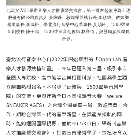
北流於7/31舉辦音樂人才推廣暨交流會，第一排左起依序為上璒
股份有限公司負責人 張煥崢、敦煌樂器執行長 李耿緯、敦煌樂
器董事長 李鴻松、臺北流行音樂中心董事長 黃韻玲、1500聲量
音創校長 陳子鴻、1500聲量音創教師 林雍恆，與歷屆參與學員
合影。
臺北流行音樂中心自2022年開始舉辦的「Open Lab 音
樂人才發源扶植計畫」，今年已邁入第三屆，吸引來自
全國大專院校、高中職等音樂相關科系、社團與學生獨
立樂團熱烈報名。本屆除了延續與「1500聲量音創學
院」的交流，更與連動全日本高校熱音大賽「we are
SNEAKER AGES」之台灣全國賽事主辦「敦煌樂器」合
作，期盼台灣新一代的音樂新星，在與產業接軌的同
時，能夠邁開國際視野，並於今(7/31)日，舉辦《音樂
人才推廣暨交流會》，打造宣傳優秀學子、扶植培育以