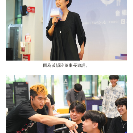
圖為黃韻玲董事長致詞。