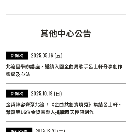
其他中心公告
2025.05.16 (五)
新聞稿
北流雲舉辦講座，邀請入圍金曲男歌手呂士軒分享創作
靈感及心法
2025.10.19 (日)
新聞稿
金獎陣容齊聚北流！《金曲共創實境秀》集結呂士軒、
葉穎等16位金獎音樂人挑戰兩天極限創作
2019.12.31 (二)
場租公告