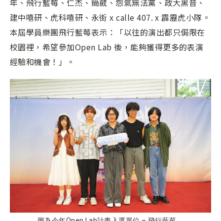
年、飛行藍莓、仁杰、簡葳、怨氣無法黨、政大黑音、
建中嘻研、虎科嘻研、永街 x calle 407. x 霹靂虎小隊。
本屆學員樂團飛行藍莓表示：「以往的演出都只侷限在
校園裡，希望參加Open Lab 後，能夠獲得更多的表演
經驗和機會！」。
圖為今年Open Lab計畫入選單位 – 飛行藍莓。