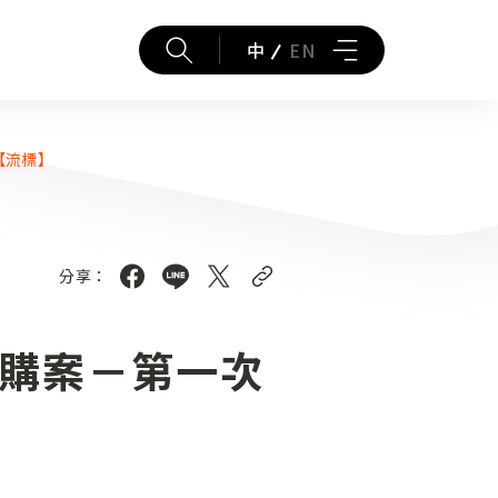
中
EN
【流標】
分享：
採購案－第一次