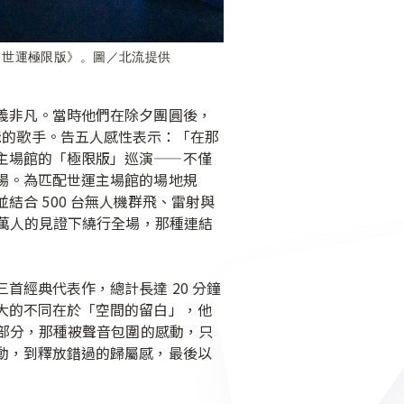
025 世運極限版》。圖／北流提供
義非凡。當時他們在除夕團圓後，
語專輯的歌手。告五人感性表示：「在那
主場館的「極限版」巡演——不僅
場。為匹配世運主場館的場地規
並結合 500 台無人機群飛、雷射與
 萬人的見證下繞行全場，那種連結
經典代表作，總計長達 20 分鐘
大的不同在於「空間的留白」，他
一部分，那種被聲音包圍的感動，只
動，到釋放錯過的歸屬感，最後以