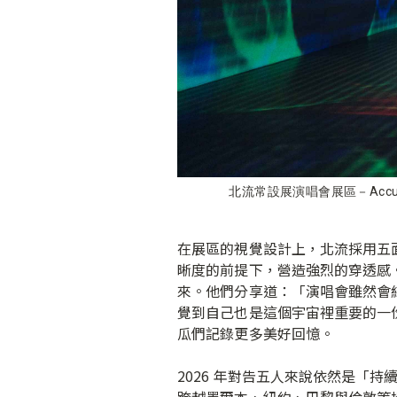
北流常設展演唱會展區－Accus
在展區的視覺設計上，北流採用五面
晰度的前提下，營造強烈的穿透感。
來。他們分享道：「演唱會雖然會
覺到自己也是這個宇宙裡重要的一
瓜們記錄更多美好回憶。
2026 年對告五人來說依然是「持續
跨越墨爾本、紐約、巴黎與倫敦等