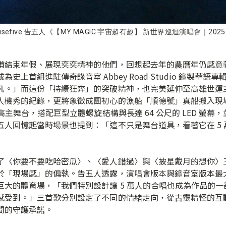
efive 告五人《【MY MAGIC 宇宙超有趣】 新世界巡迴演唱會｜2
甫結束年假、展現奕奕精神的他們，回想起去年的農曆年仍感意
史上首組進駐傳奇錄音室 Abbey Road Studio 錄製華
凡。」而這份「持續狂奔」的突破精神，也完美延伸至高雄世運
人機秀的紀錄，更將象徵成團初心的漁船「順德號」真船搬入現
主舞台，搭配巨型立體螺旋結構與長達 64 公尺的 LED 螢幕，
五人回憶起當時場景也提到：「這不只是舞台道具，看著它在 5
〈你要不要吃哈密瓜〉、〈愛人錯過〉與〈披星戴月的想你〉三首
於「現場感」的偏執。告五人透露，演唱會版本與錄音室版本最
巨大的體育場，「我們特別設計讓 5 萬人的合唱也成為作品的
感受到。」三首歌分別設定了不同的情緒走向，從古靈精怪的互
間的守護承諾。