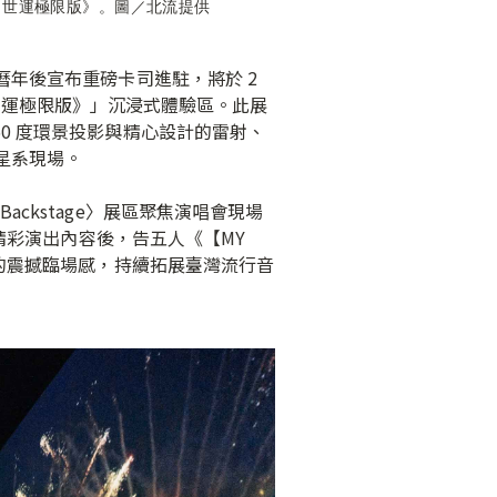
025 世運極限版》。圖／北流提供
曆年後宣布重磅卡司進駐，將於 2
025 世運極限版》」沉浸式體驗區。此展
60 度環景投影與精心設計的雷射、
星系現場。
ackstage〉展區聚焦演唱會現場
組精彩演出內容後，告五人《【MY
會的震撼臨場感，持續拓展臺灣流行音