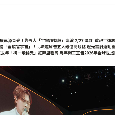
展再添星光！告五人「宇宙超有趣」巡演 2/27 進駐 重現世運
構「全感官宇宙」！北流還原告五人破億高規格 燈光雷射連動
去年「初一飛倫敦」狂奔里程碑 馬年開工宣告2026年全球世