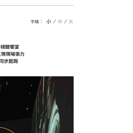
小
中
大
字級：
級視聽饗宴
重現現場張力
巡同步起跑