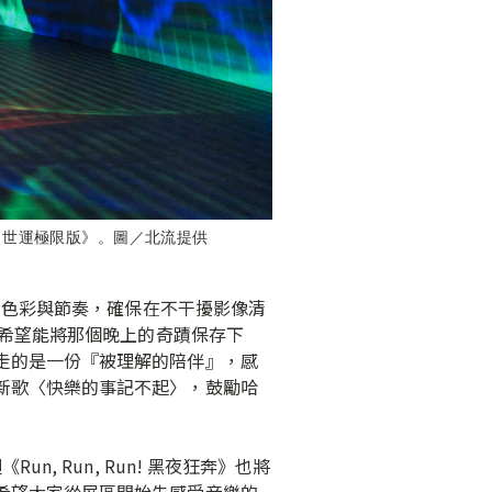
025 世運極限版》。圖／北流提供
的色彩與節奏，確保在不干擾影像清
人希望能將那個晚上的奇蹟保存下
走的是一份『被理解的陪伴』，感
新歌〈快樂的事記不起〉，鼓勵哈
, Run, Run! 黑夜狂奔》也將
希望大家從展區開始先感受音樂的