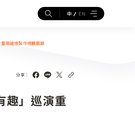
中
EN
 重現破億製作視聽震撼
分享：
有趣」巡演重