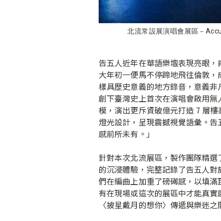
北流常設展演唱會展區－Accus
告五人近年在華語樂壇表現亮眼，
大年初一便馬不停蹄地飛往倫敦，成為
樣具歷史意義的地方錄音，意義非
創下臺灣史上首次在演唱會啟用無
模，演出更斥資破億元打造 7 層樓高
燈光設計，呈現震撼視覺語彙。告
感前所未有。」
針對本次北流展區，製作團隊精選了
的沉浸體驗，完整記錄了告五人對
們在編曲上加重了磅礡感，以填滿
有在現場或這次的展區中才能真實
〈披星戴月的想你〉傳遞與樂迷之