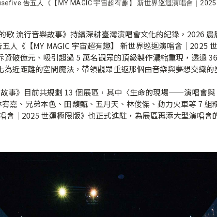
efive 告五人《【MY MAGIC 宇宙超有趣】 新世界巡迴演唱會｜2
的歌 流行音樂故事》持續深耕臺灣演唱會文化的紀錄，2026 農
ive 告五人《【MY MAGIC 宇宙超有趣】 新世界巡迴演唱會｜2
資破億元、吸引超過 5 萬名觀眾的頂級製作濃縮重現，透過 3
化為近距離的空間魔法，帶領觀眾重返那個由音樂與夢想交織的
故事》目前共規劃 13 個展區，其中〈生命的現場——演唱會與 B
ac、林宥嘉、兄弟本色、田馥甄、五月天、林俊傑、動力火車等 7 
迴演唱會｜2025 世運極限版》也正式進駐，為展區再添大型演唱