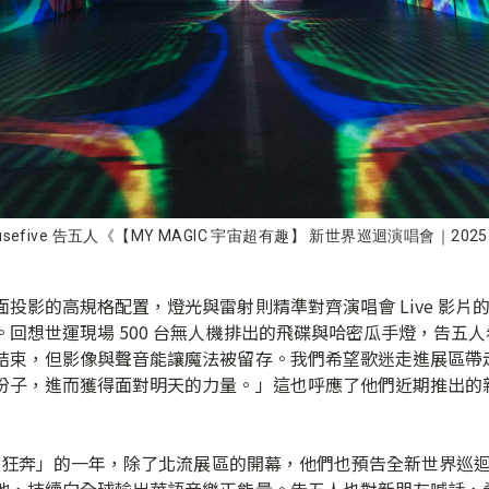
efive 告五人《【MY MAGIC 宇宙超有趣】 新世界巡迴演唱會｜2
投影的高規格配置，燈光與雷射則精準對齊演唱會 Live 影片
回想世運現場 500 台無人機排出的飛碟與哈密瓜手燈，告五
結束，但影像與聲音能讓魔法被留存。我們希望歌迷走進展區帶
份子，進而獲得面對明天的力量。」這也呼應了他們近期推出的
狂奔」的一年，除了北流展區的開幕，他們也預告全新世界巡迴《Run
地，持續向全球輸出華語音樂正能量。告五人也對新朋友喊話，