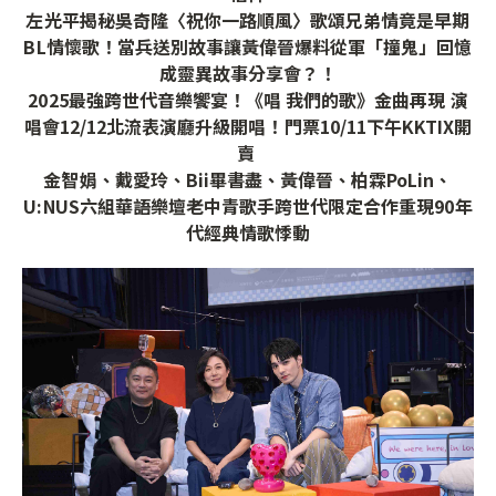
左光平揭秘吳奇隆〈祝你一路順風〉歌頌兄弟情竟是早期
BL情懷歌！當兵送別故事讓黃偉晉爆料從軍「撞鬼」回憶
成靈異故事分享會？！
2025最強跨世代音樂饗宴！《唱 我們的歌》金曲再現 演
唱會12/12北流表演廳升級開唱！門票10/11下午KKTIX開
賣
金智娟、戴愛玲、Bii畢書盡、黃偉晉、柏霖PoLin、
U:NUS六組華語樂壇老中青歌手跨世代限定合作重現90年
代經典情歌悸動