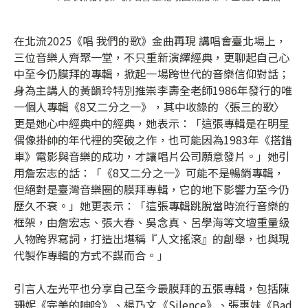
在北流2025《唱 我們的歌》金曲再現 講唱會臺北場上，
三位音樂人齊聚一堂，不只重新演繹經典，更聊起自己心
中至今仍膜拜的專輯，掀起一場跨世代的音樂信仰對話；
身為主講人的黃韻玲特別推崇李壽全老師1986年發行的唯
一個人專輯《8又二分之一》，其中收錄的〈張三的歌〉
更是她心中經典中的經典，她表示：「這張專輯是在明星
偶像掛帥的年代裡的突破之作，也可能因為1983年《搭錯
車》電影與音樂的成功，才讓唱片公司願意發片。」她引
用詹宏志的話：「《8又二分之一》可能不是暢銷專輯，
但絕對是臺灣音樂圈的膜拜專輯，它的地下影響力至今仍
歷久不衰。」她更表示：「這張專輯跳脫當時流行音樂的
框架，由詹宏志、張大春、吳念真、呂學海等文壇重量級
人物跨界寫詞，打造出堪稱『人文搖滾』的創舉，也與現
代製作專輯的方式不謀而合。」
引言人左光平也分享自己至今最膜拜的五張專輯，包括陳
珊妮《完美的呻吟》、楊乃文《Silence》、張惠妹《Bad