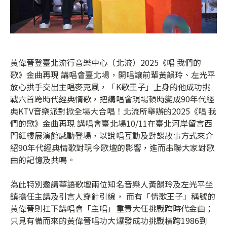
黃偉晉登臺北流行音樂中心（北流）2025《唱 我們的
歌》金曲再現 講唱會臺北場，開唱讓前輩黃韻玲、左光平
放心拱手交出主唱麥克風，「K歌王子」上身的他成功挑
戰六首跨時代經典情歌，把講唱會現場頓時變成90年代經
典KTV音樂派對掀全場大合唱！北流所舉辦的2025《唱 我
們的歌》金曲再現 講唱會臺北場10/11在臺北河岸留言西
門紅樓展演館感動登場，以說唱互動及對談故事方式來介
紹90年代經典情歌對現今歌壇的影響，進而串聯大家對歌
曲的記憶及共鳴。
為此特別邀請華語歌壇兩位知名音樂人黃韻玲及左光平坐
鎮擔任主講及引言人穿針引線， 而有「情歌王子」稱號的
黃偉晉則扛下講唱會「主唱」重責大任挑戰跨時代金曲；
只見有備而來的黃偉晉唱功大爆發成功挑戰橫跨1986到