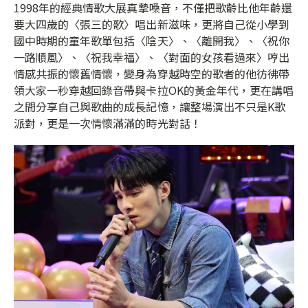
1998年的經典情歌大展真摯嗓音，不僅把歌齡比他年齡還
要大四歲的〈張三的歌〉唱出新滋味，更將自己從小學到
國中時期的童年歌單包括〈陰天〉、〈離開我〉、〈祝你
一路順風〉、〈祝我幸福〉、〈對面的女孩看過來〉哼出
情感共振的懷舊情懷，變身為穿越時空的歌者的他彷彿帶
領大家一秒穿越回錄音帶與卡拉OK的黃金年代，更在講唱
之間分享自己與歌曲的成長記憶，讓整場演出不只是K歌
派對，更是一次情懷滿滿的時光對話！