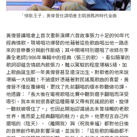
「情歌王子」黃偉晉任講唱會主唱挑戰跨時代金曲
黃偉晉講唱會上首次重新演繹六首故事張力十足的90年代
經典情歌，現場唱功爆發的他藉著這些歌曲唱出他一路走
來的音樂養分與創作脈絡；其中開場特別選唱了收錄在李
壽全老師1986年專輯中的經典〈張三的歌〉，看似簡單的
歌詞卻蘊含情感內斂張力，難以駕馭的程度堪稱S級，加
上歌曲誕生那一年黃偉晉甚至還沒出生，對歌者的他來說
堪稱一大挑戰！不過還好憑藉著對民謠風歌曲的喜愛，黃
偉晉不僅反覆練唱，更找了先前翻唱的版本聆聽做功課，
他透露：「長大後在電視歌唱比賽中聽到選手翻唱而深受
吸引，我本來就很喜歡這種簡單又帶有民謠感的歌，旋律
一聽就被吸住了。」也因此開始認識過去未曾接觸的老歌
世界，進而愛上經典翻唱的魅力。此外，他更坦言自己所
選唱的〈陰天〉、〈離開我〉與〈祝我幸福〉都對他日後
的音樂創作軌跡影響深遠，並說到：「這些歌的編曲都不