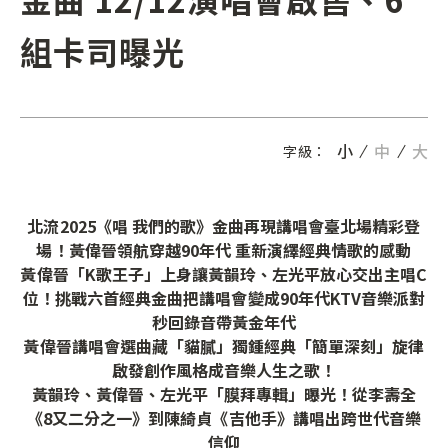
組卡司曝光
小
中
大
字級：
北流2025《唱 我們的歌》金曲再現講唱會臺北場精彩登
場！黃偉晉領航穿越90年代 重新演繹經典情歌的感動
黃偉晉「K歌王子」上身讓黃韻玲、左光平放心交出主唱C
位！挑戰六首經典金曲把講唱會變成90年代KTV音樂派對
秒回錄音帶黃金年代
黃偉晉講唱會選曲藏「貓膩」獨鍾經典「簡單深刻」旋律
啟發創作風格成音樂人生之歌！
黃韻玲、黃偉晉、左光平「膜拜專輯」曝光！從李壽全
《8又二分之一》到陳綺貞《吉他手》講唱出跨世代音樂
信仰