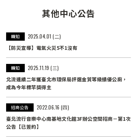
其他中心公告
2025.04.01 (二)
轉知
【防災宣導】電氣火災5不1沒有
2025.11.19 (三)
轉知
北流連續二年獲臺北市環保局評選金質等級績優公廁，
成為今年標竿獎得主
2022.06.16 (四)
招商公告
臺北流行音樂中心南基地文化館3F辦公空間招商－第1次
公告【已簽約】