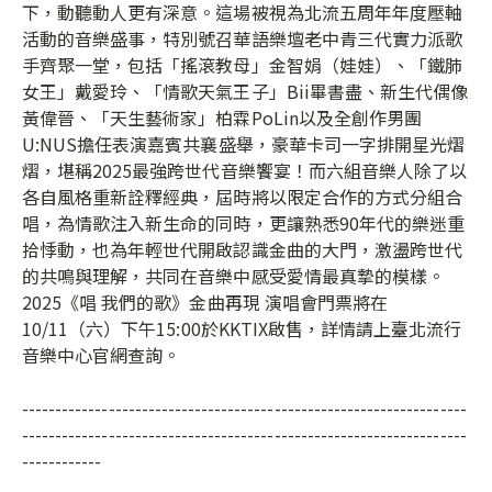
下，動聽動人更有深意。這場被視為北流五周年年度壓軸
活動的音樂盛事，特別號召華語樂壇老中青三代實力派歌
手齊聚一堂，包括「搖滾教母」金智娟（娃娃）、「鐵肺
女王」戴愛玲、「情歌天氣王子」Bii畢書盡、新生代偶像
黃偉晉、「天生藝術家」柏霖PoLin以及全創作男團
U:NUS擔任表演嘉賓共襄盛舉，豪華卡司一字排開星光熠
熠，堪稱2025最強跨世代音樂饗宴！而六組音樂人除了以
各自風格重新詮釋經典，屆時將以限定合作的方式分組合
唱，為情歌注入新生命的同時，更讓熟悉90年代的樂迷重
拾悸動，也為年輕世代開啟認識金曲的大門，激盪跨世代
的共鳴與理解，共同在音樂中感受愛情最真摯的模樣。
2025《唱 我們的歌》金曲再現 演唱會門票將在
10/11（六）下午15:00於KKTIX啟售​，詳情請上臺北流行
音樂中心官網查詢。
-------------------------------------------------------------------
-------------------------------------------------------------------
------------