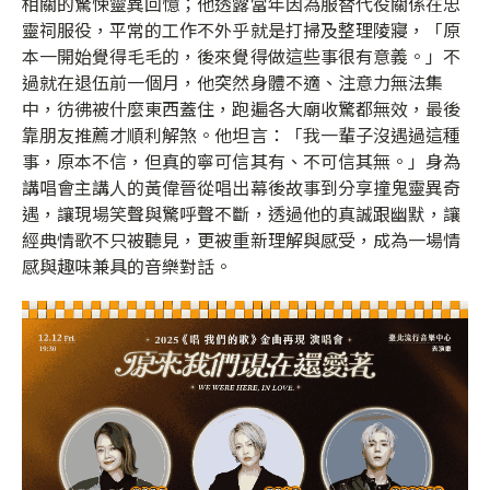
相關的驚悚靈異回憶；他透露當年因為服替代役關係在忠
靈祠服役，平常的工作不外乎就是打掃及整理陵寢，「原
本一開始覺得毛毛的，後來覺得做這些事很有意義。」不
過就在退伍前一個月，他突然身體不適、注意力無法集
中，彷彿被什麼東西蓋住，跑遍各大廟收驚都無效，最後
靠朋友推薦才順利解煞。他坦言：「我一輩子沒遇過這種
事，原本不信，但真的寧可信其有、不可信其無。」身為
講唱會主講人的黃偉晉從唱出幕後故事到分享撞鬼靈異奇
遇，讓現場笑聲與驚呼聲不斷，透過他的真誠跟幽默，讓
經典情歌不只被聽見，更被重新理解與感受，成為一場情
感與趣味兼具的音樂對話。