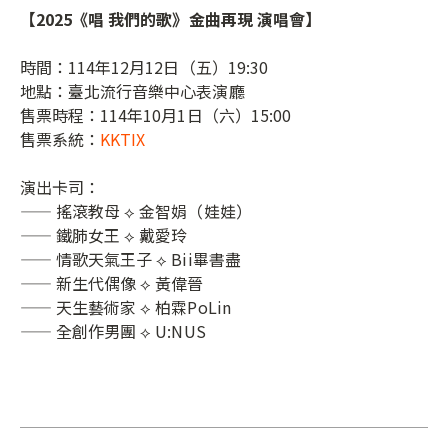
【2025《唱 我們的歌》金曲再現 演唱會​】
時間：114年12月12日（五）19:30
地點：臺北流行音樂中心表演廳​
售票時程：​114年10月1日（六）15:00
售​票系統：
KKTIX
演出卡司：​
—— 搖滾教母 ⟡ 金智娟（娃娃）
—— 鐵肺女王 ⟡ 戴愛玲
—— 情歌天氣王子 ⟡ Bii畢書盡
—— 新生代偶像 ⟡ 黃偉晉
—— 天生藝術家 ⟡ 柏霖PoLin
—— 全創作男團 ⟡ U:NUS