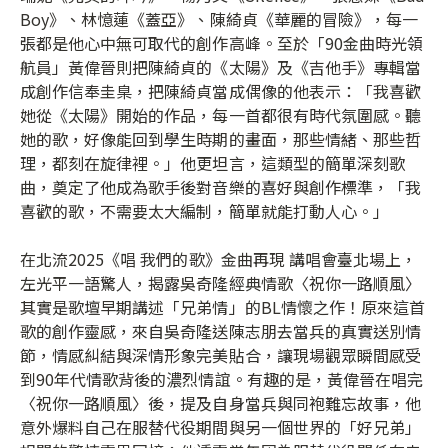
Boy》、林憶蓮《蓋亞》、陳綺貞《華麗的冒險》，每一
張都是他心中無可取代的創作高峰。至於「90金曲時光領
航員」黃偉晉則把陳綺貞的《太陽》及《吉他手》專輯當
成創作信奉圭臬，把陳綺貞當成偶像的他表示：「我喜歡
她從《太陽》開始的作品，每一首都很有時代氛圍感。聽
她的歌，好像能回到學生時期的畫面，那些情緒、那些哲
理，都刻在旋律裡。」他更坦言，這類型的簡單深刻歌
曲，奠定了他成為歌手後對音樂的喜好與創作標準，「我
喜歡的歌，不需要太大編制，簡單就能打動人心。」
在北流2025《唱 我們的歌》金曲再現 講唱會臺北場上，
左光平一語驚人，揭露吳奇隆經典情歌〈祝你一路順風〉
其實是歌壇早期講述「兄弟情」的BL情懷之作！原來這首
歌的創作靈感，來自吳奇隆送陳志朋去當兵的真實送別情
節，情感糾結與深情形象完美貼合，讓現場觀眾瞬間感受
到90年代情歌背後的濃烈情誼。有趣的是，黃偉晉在唱完
〈祝你一路順風〉後，提及自身當兵與同袍難忘故事，他
意外爆料自己在服替代役期間與另一個世界的「好兄弟」