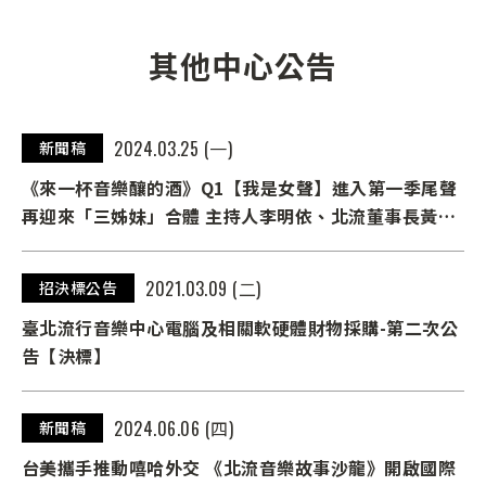
其他中心公告
2024.03.25 (一)
新聞稿
《來一杯音樂釀的酒》Q1【我是女聲】進入第一季尾聲
再迎來「三姊妹」合體 主持人李明依、北流董事長黃韻
玲及娃娃金智娟互爆往事
2021.03.09 (二)
招決標公告
臺北流行音樂中心電腦及相關軟硬體財物採購-第二次公
告【決標】
2024.06.06 (四)
新聞稿
台美攜手推動嘻哈外交 《北流音樂故事沙龍》開啟國際